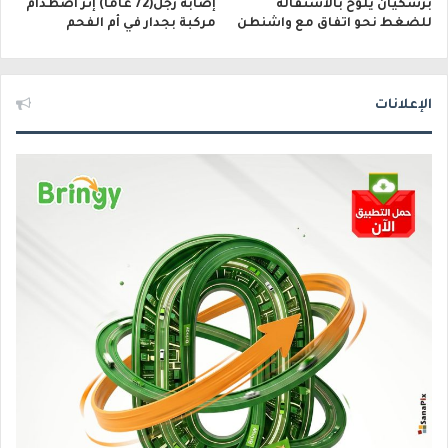
بزشكيان يلوّح بالاستقالة
إصابة رجل(72 عامًا) إثر اصطدام
للضغط نحو اتفاق مع واشنطن
مركبة بجدار في أم الفحم
الإعلانات