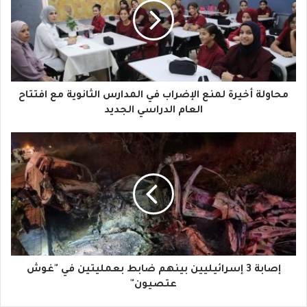
ي
د
ك
ا
محاولة أخيرة لمنع الإضراب في المدارس الثانوية مع افتتاح
ل
العام الدراسي الجديد
إ
ل
ك
ت
ر
و
إصابة 3 إسرائيليين بينهم ضابط بعمليتين في "غوش
ن
عتصيون"
ي