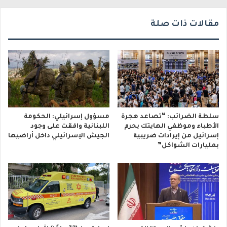
مقالات ذات صلة
سلطة الضرائب: “تصاعد هجرة
مسؤول إسرائيلي: الحكومة
الأطباء وموظفي الهايتك يحرم
اللبنانية وافقت على وجود
إسرائيل من إيرادات ضريبية
الجيش الإسرائيلي داخل أراضيها
بمليارات الشواكل”