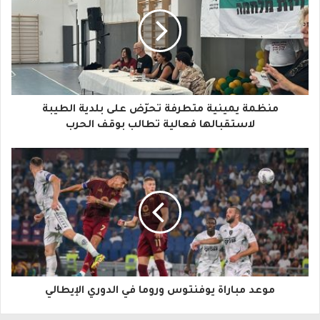
ي
د
ك
ا
منظمة يمينية متطرفة تحرّض على بلدية الطيبة
ل
لاستقبالها فعالية تطالب بوقف الحرب
إ
ل
ك
ت
ر
و
موعد مباراة يوفنتوس وروما في الدوري الإيطالي
ن