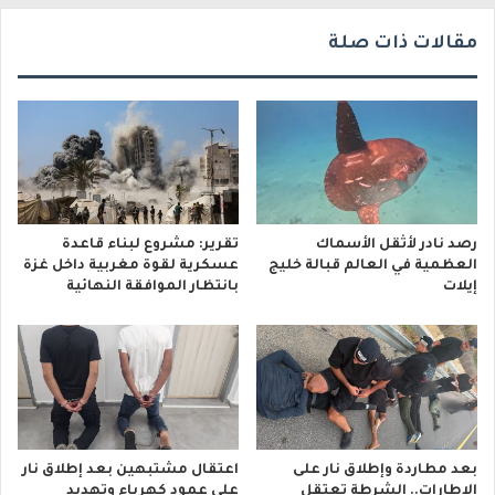
ي
مقالات ذات صلة
رصد نادر لأثقل الأسماك
تقرير: مشروع لبناء قاعدة
العظمية في العالم قبالة خليج
عسكرية لقوة مغربية داخل غزة
إيلات
بانتظار الموافقة النهائية
بعد مطاردة وإطلاق نار على
اعتقال مشتبهين بعد إطلاق نار
الإطارات.. الشرطة تعتقل
على عمود كهرباء وتهديد