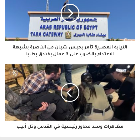
ي
د
ك
ا
النيابة المصرية تأمر بحبس شبان من الناصرة بشبهة
ل
الاعتداء بالضرب على 3 عمال بفندق بطابا
إ
ل
ك
ت
ر
و
مظاهرات وسد محاور رئيسية في القدس وتل أبيب
ن