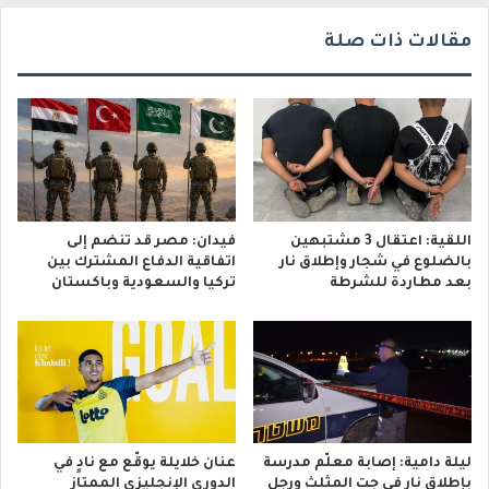
ي
مقالات ذات صلة
اللقية: اعتقال 3 مشتبهين
فيدان: مصر قد تنضم إلى
بالضلوع في شجار وإطلاق نار
اتفاقية الدفاع المشترك بين
بعد مطاردة للشرطة
تركيا والسعودية وباكستان
ليلة دامية: إصابة معلّم مدرسة
عنان خلايلة يوقّع مع نادٍ في
بإطلاق نار في جت المثلث ورجل
الدوري الإنجليزي الممتاز