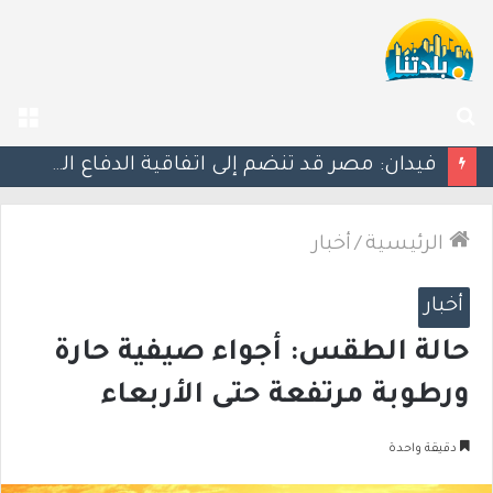
بحث
الق
عن
ليلة دامية: إصابة معلّم مدرسة بإطلاق نار في جت المثلث ورجل بجروح خطيرة في كابول
الرئيسية
/
أخبار
أخبار
حالة الطقس: أجواء صيفية حارة
ورطوبة مرتفعة حتى الأربعاء
دقيقة واحدة