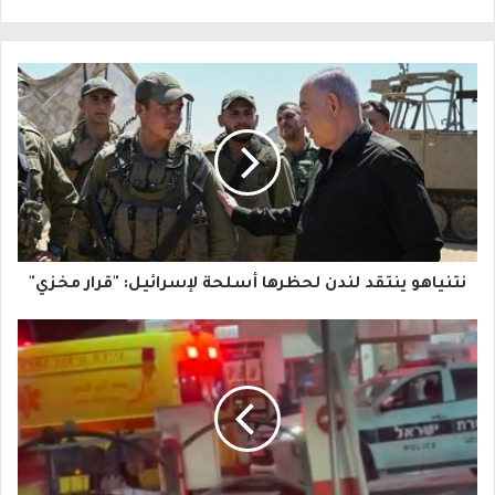
ل
ب
ر
ي
د
ك
ا
نتنياهو ينتقد لندن لحظرها أسلحة لإسرائيل: "قرار مخزي"
ل
إ
ل
ك
ت