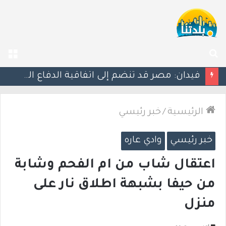
بحث
الق
عن
ليلة دامية: إصابة معلّم مدرسة بإطلاق نار في جت المثلث ورجل بجروح خطيرة في كابول
الرئيسية
/
خبر رئيسي
خبر رئيسي
وادي عاره
اعتقال شاب من ام الفحم وشابة
من حيفا بشبهة اطلاق نار على
منزل