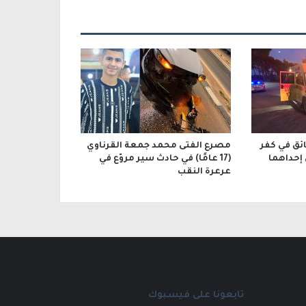
ائق في كفر
مصرع الفتى محمد جمعة القرناوي
 إحداهما
(17 عامًا) في حادث سير مروّع في
عرعرة النقب
تابعونا على فيسبوك