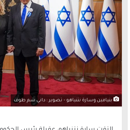
بنيامين وسارة نتنياهو - تصوير : داني شم طوف