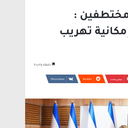
 مختطفين :
كانية تهريب
دقيقة واحدة
بينتيريست