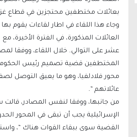
التقت سارة نتنياهو، عقيلة رئيس الحكومة 
بعائلات مختطفين محتجزين في قطاع غزة، 
وجاء هذا اللقاء في اطار لقاءات يقوم به
العائلات المذكورة، في الفترة الأخيرة، م
عشر على التوالي. خلال اللقاء، ووفقا لمص
المختطفين قضية تصميم رئيس الحكومة عل
محور فلادلفيا، وهو ما يعيق التوصل لص
عائلاتهم “.
من جانبها، ووفقا لنفس المصادر، قالت سا
الإسرائيلية يجب أن تبقى في المحور الحد
القضية سوى ببقاء القوات هناك “، واسترس