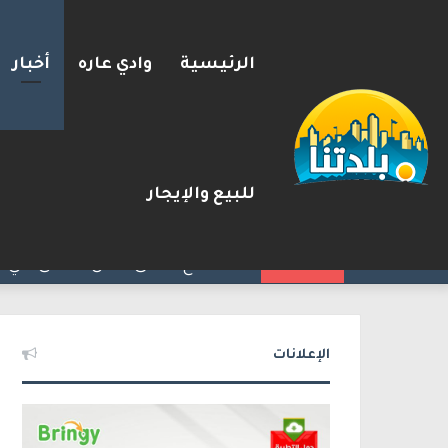
الرئيسية
وادي عاره
أخبار
للبيع والإيجار
مصرع الفتى محمد جمعة القرناوي (17 عامًا) في حادث سير مروّع في ع
2026-08-08
شريط الأخبار
الإعلانات