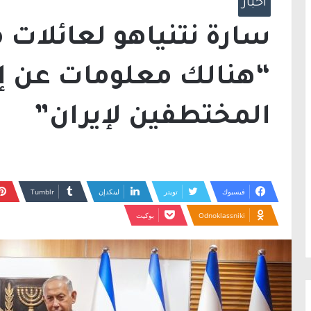
أخبار
‎⁨سارة نتنياهو لعائلات
“هنالك معلومات عن إم
المختطفين لإيران”
فيسبوك
تويتر
لينكدإن
Odnoklassniki
بوكيت