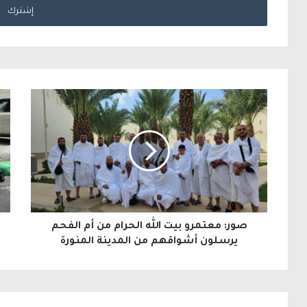
خ
ل
ب
ر
ي
د
ك
ا
ل
صور: معتمرو بيت الله الحرام من أم الفحم
إ
يرسلون أشواقهم من المدينة المنورة
ل
ك