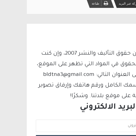
ة عبر البريد
طباعة
يتم الاستخدام المواد وفقًا للمادة 27 أ من قانون حقوق التأليف والنشر 2007، وإن كنت
لحقوق في المواد التي تظهر على الموقع،
فيمكنك التواصل معنا عبر البريد الإلكتروني على العنوان التالي: bldtna3@gmail.com
سمك الكامل ورقم هاتفك وإرفاق تصوير
لى موقع بلدتنا. وشكرًا!
ريد الالكتروني