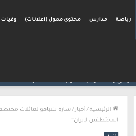
رياضة
مدارس
محتوى ممول (اعلانات)
وفيات
رعرة النقب
الرئيسية
/
أخبار
/
‎⁨سارة نتنياهو لعائلات مختط
المختطفين لإيران”