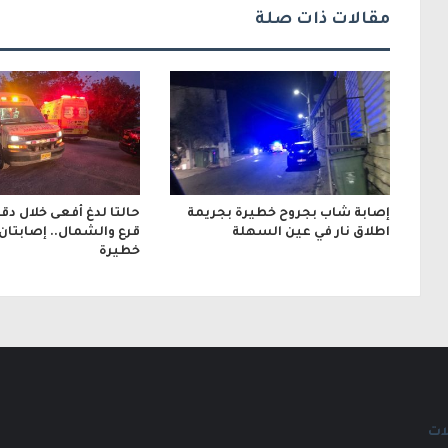
ت
مقالات ذات صلة
ر
و
ن
ي
إصابة شاب بجروح خطيرة بجريمة
حالتا لدغ أفعى خلال دق
اطلاق نار في عين السهلة
قرع والشمال.. إصابتان
خطيرة
ات