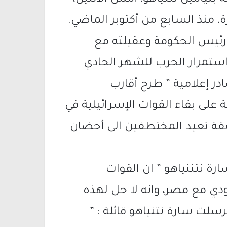
بنيامين نتنياهو، أمس الاثنين،
منذ السابع من أكتوبر الماضي.
ا رئيس الحكومة وعقيلته مع
ع استمرار الحرب للشهر الحادي
ادر إعلامية ” طرح أقارب
ى بقاء القوات الإسرائيلية في
فقة تعيد المختطفين الى أحضان
رة نتننياهو ” ان القوات
ودي مع مصر، وانه لا حل لهذه
لت سارة نتنياهو قائلة : ”