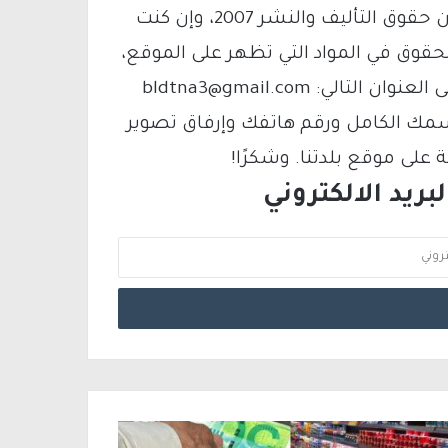
يتم الاستخدام المواد وفقًا للمادة 27 أ من قانون حقوق التأليف والنشر 2007، وإن كنت
لحقوق في المواد التي تظهر على الموقع،
فيمكنك التواصل معنا عبر البريد الإلكتروني على العنوان التالي: bldtna3@gmail.com
سمك الكامل ورقم هاتفك وإرفاق تصوير
لى موقع بلدتنا. وشكرًا!
ريد الالكتروني