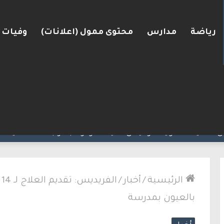
رياضة
مدارس
محتوى ممول (اعلانات)
وفيات
لكنيست ويغادر “يش عتيد”.. وترقب لوجهته السياسية
الرئيسية
/
أخبار
/
ا
بالعيون بمدرسة