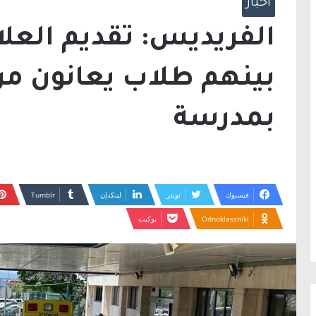
أخبار
بينهم طلاب يعانون من
بمدرسة
فيسبوك
تويتر
لينكدإن
Odnoklassniki
بوكيت