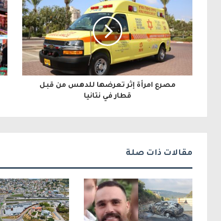
ي
د
ك
ا
ل
مصرع امرأة إثر تعرضها للدهس من قبل
إ
قطار في نتانيا
ل
ك
ت
مقالات ذات صلة
ر
و
ن
ي