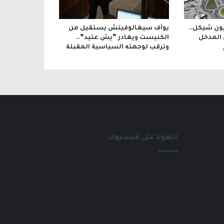
بقيمة 600 مليون شيكل..
يوآف سيغالوفيتش يستقيل من
 المدخل
الكنيست ويغادر “يش عتيد”..
وترقب لوجهته السياسية المقبلة
تابعونا على فيسبوك