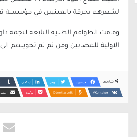
اصيب صباح اليوم 
لشعرهم بحرقة بالعينيين في مؤسسة تعل
وقامت الطواقم الطبية التابعة لنجمة داو
الاولية للمصابين ومن ثم تم تحويلهم ا
فيسبوك
تويتر
لينكدإن
شاركها
Odnoklassniki
بوكيت
مشارك