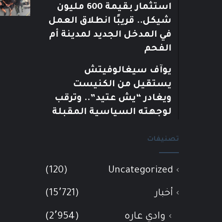
استثمار بقيمة 600 مليون
شيكل.. قريبًا انطلاق العمل
في المدخل الجديد لمدينة أم
الفحم
يوآف سيغالوفيتش
يستقيل من الكنيست
ويغادر “يش عتيد”.. وترقب
لوجهته السياسية المقبلة
تصنيفات
(120)
Uncategorized
أخبار
(15٬721)
وادي عاره
(2٬954)