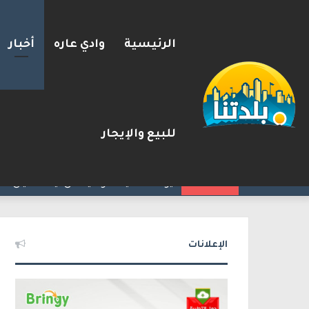
الرئيسية
وادي عاره
أخبار
للبيع والإيجار
يوآف سيغالوفيتش يستقيل من ا
2026-08-07
شريط الأخبار
الإعلانات