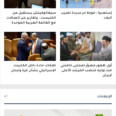
إستعدوا : موجة حر جديدة تضرب
سيغالوفيتش يستقيل من
البلاد
الكنيست.. وتقارير عن اتصالات
مع القائمة العربية الموحدة
أول ظهور مصوّر لمجتبى خامنئي
خلافات حادة داخل الكابينت
منذ توليه منصب المرشد الأعلى
الإسرائيلي بشأن غزة ولبنان
لإيران
الإعلانات