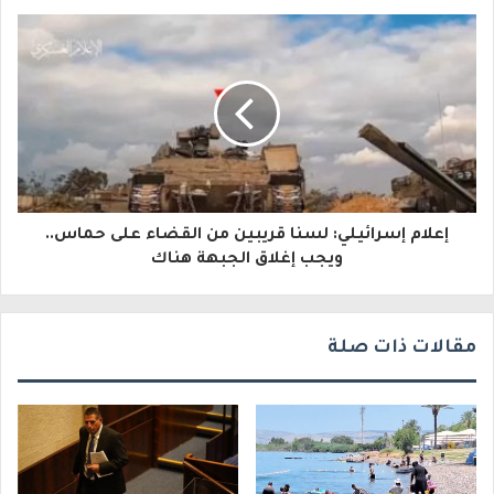
إ
ل
ك
ت
ر
و
إعلام إسرائيلي: لسنا قريبين من القضاء على حماس..
ويجب إغلاق الجبهة هناك
ن
ي
مقالات ذات صلة