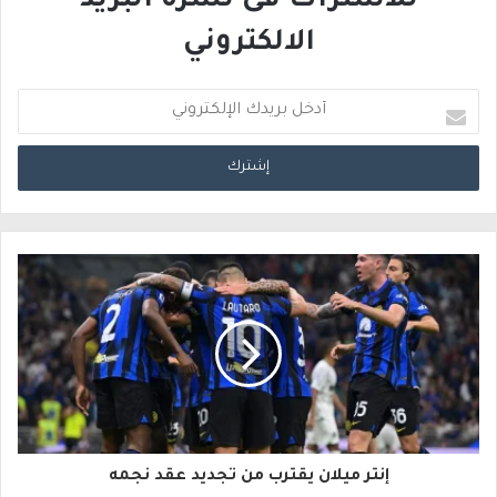
للاشتراك فى نشرة البريد
الالكتروني
أ
د
خ
ل
ب
ر
ي
د
ك
ا
إنتر ميلان يقترب من تجديد عقد نجمه
ل