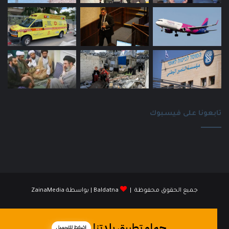
تابعونا على فيسبوك
جميع الحقوق محفوظة |
Baldatna
| بواسطة
ZainaMedia
فيسبوك
انستقرام