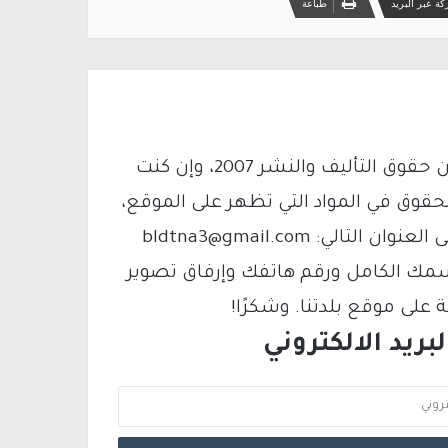
ة عبر البريد
طباعة
يتم الاستخدام المواد وفقًا للمادة 27 أ من قانون حقوق التأليف والنشر 2007، وإن كنت
لحقوق في المواد التي تظهر على الموقع،
فيمكنك التواصل معنا عبر البريد الإلكتروني على العنوان التالي: bldtna3@gmail.com
سمك الكامل ورقم هاتفك وإرفاق تصوير
لى موقع بلدتنا. وشكرًا!
ريد الالكتروني