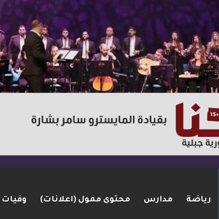
رياضة
مدارس
محتوى ممول (اعلانات)
وفيات
لاق نار في الطيبة.. بعد عام ونصف على مقتل زوجته