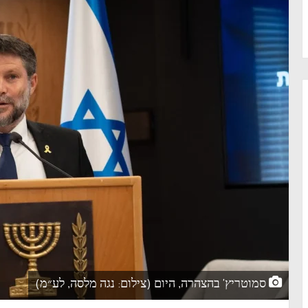
סמוטריץ' בהצהרה, היום (צילום: נגה מלסה, לע״מ)