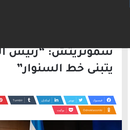
الرئيسية
/
أخبار
/
سموتريتش: “رئيس الدولة هر
أخبار
سموتريتش: “رئيس ال
يتبنى خط السنوار”
فيسبوك
تويتر
لينكدإن
Odnoklassniki
بوكيت