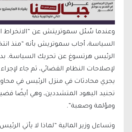
وعندما سُئل سموتريتش عن “الانخراط ا
السياسة، أجاب سموتريش بأنه “منذ انتخ
الرئيس هرتسوغ عن تحريك السياسة. بدء
لإصلاحات النظام القضائي، ثم جاء لإجراء 
يجري محادثات في منزل الرئيس في محاول
تجنيد اليهود المتشددين، وهي أيضًا قضي
ومؤلمة وصعبة”.
وتساءل وزير المالية “لماذا لا يأتي الرئي