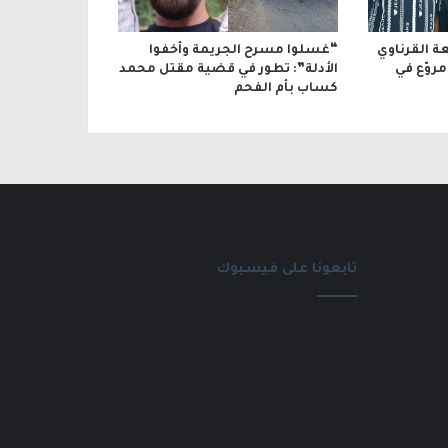
 القرناوي
“غسلوا مسرح الجريمة وأخفوا
 مروّع في
الأدلة”: تطور في قضية مقتل محمد
كساب بأم الفحم
تابعونا على فيسبوك