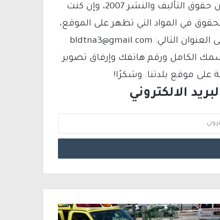
يتم الاستخدام المواد وفقًا للمادة 27 أ من قانون حقوق التأليف والنشر 2007، وإن كنت
لحقوق في المواد التي تظهر على الموقع،
فيمكنك التواصل معنا عبر البريد الإلكتروني على العنوان التالي: bldtna3@gmail.com
سمك الكامل ورقم هاتفك وإرفاق تصوير
لى موقع بلدتنا. وشكرًا!
ريد الالكتروني