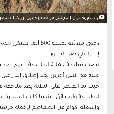
بالصورة: غزال إسرائيلي في محمية عين بيرات الطبيعية
دعوى مبدئية بقيمة 600 أ
إسرائيلي ضد القانون.
رفعت سلطة حماية الطبيعة دعوى ضد مو
عليه مع اثنين آخرين بعد إطلاق النار عل
حيث تم القبض على الثلاثة بعد ملاحقة
الطبيعة والحدائق، عندما كانت السيارة 
واسفله أكوام من الطماطم لإخفاء جريمة