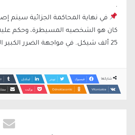
.
في نهاية المحاكمة الجزائية سيتم إصد
25 ألف شيكل. في مواجهة الضرر الكبير الذي ألحق بالغزلان والنظام البيئي.
فيسبوك
تويتر
لينكدإن
شاركها
Odnoklassniki
بوكيت
مشارك