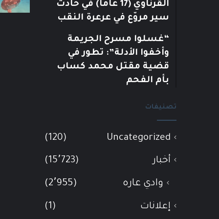
القرناوي (17 عامًا) في حادث
سير مروّع في عرعرة النقب
“غسلوا مسرح الجريمة
وأخفوا الأدلة”: تطور في
قضية مقتل محمد كساب
بأم الفحم
تصنيفات
(120)
Uncategorized
أخبار
(15٬723)
وادي عاره
(2٬955)
إعلانات
(1)