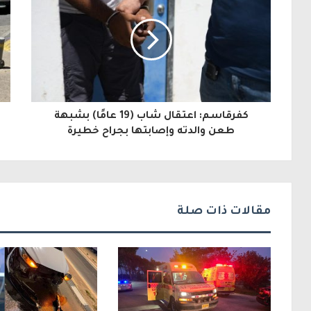
ي
د
ك
ا
ل
كفرقاسم: اعتقال شاب (19 عامًا) بشبهة
إ
طعن والدته وإصابتها بجراح خطيرة
ل
ك
ت
مقالات ذات صلة
ر
و
ن
ي