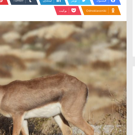
فيسبوك
تويتر
لينكدإن
Odnoklassniki
بوكيت