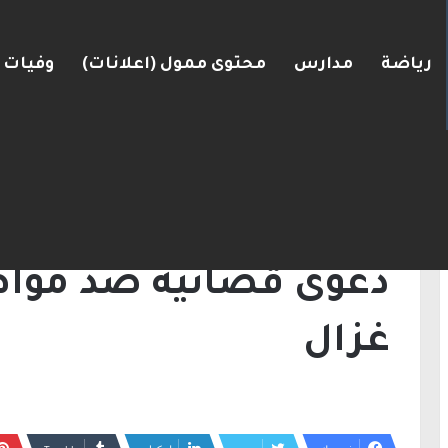
رياضة
مدارس
محتوى ممول (اعلانات)
وفيات
الأدلة”: تطور في قضية مقتل محمد كساب بأم الفحم
الرئيسية
/
أخبار
/
دعوى قضائية ضد مواطن عرب
أخبار
دعوى قضائية ضد موا
غزال