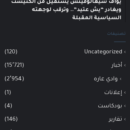
يوآف سيغالوفيتش يستقيل من الكنيست
ويغادر “يش عتيد”.. وترقب لوجهته
السياسية المقبلة
تصنيفات
(120)
Uncategorized
أخبار
(15٬721)
وادي عاره
(2٬954)
إعلانات
(1)
بودكاست
(4)
تقارير
(146)