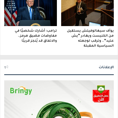
يوآف سيغالوفيتش يستقيل
ترامب: أشارك شخصيًا في
من الكنيست ويغادر “يش
مفاوضات مضيق هرمز..
عتيد”.. وترقب لوجهته
والاتفاق قد يُنجز قريبًا
السياسية المقبلة
الإعلانات