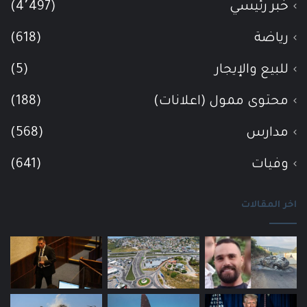
خبر رئيسي
(4٬497)
رياضة
(618)
للبيع والإيجار
(5)
محتوى ممول (اعلانات)
(188)
مدارس
(568)
وفيات
(641)
اخر المقالات