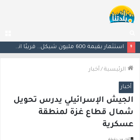
بحث
الق
عن
يوآف سيغالوفيتش يستقيل من الكنيست ويغادر “يش عتيد”.. وترقب لوجهته السياسية المقبلة
الرئيسية
/
أخبار
أخبار
الجيش الإسرائيلي يدرس تحويل
شمال قطاع غزة لمنطقة
عسكرية
أقل من دقيقة