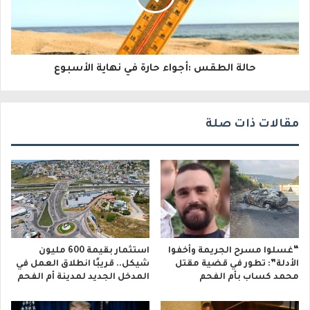
ت
ر
و
حالة الطقس :أجواء حارة في نهاية الأسبوع
ن
ي
مقالات ذات صلة
“غسلوا مسرح الجريمة وأخفوا
استثمار بقيمة 600 مليون
الأدلة”: تطور في قضية مقتل
شيكل.. قريبًا انطلاق العمل في
محمد كساب بأم الفحم
المدخل الجديد لمدينة أم الفحم