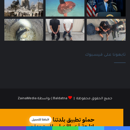
تابعونا على فيسبوك
جميع الحقوق محفوظة |
Baldatna
| بواسطة
ZainaMedia
فيسبوك
انستقرام