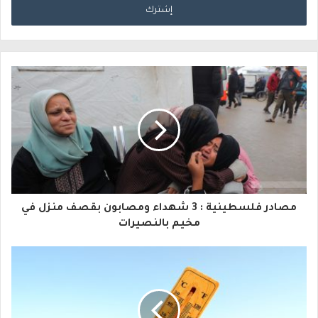
خ
ل
ب
ر
ي
د
ك
ا
مصادر فلسطينية : 3 شهداء ومصابون بقصف منزل في
ل
مخيم بالنصيرات
إ
ل
ك