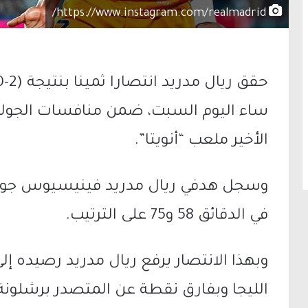
https://www.instagram.com/realmadrid/
ساء اليوم السبت، ضمن منافسات الجولة
الأخير ملعب “أنويتا”.
وسجل هدفي ريال مدريد فينيسيوس جونيور
في الدقائق 58 و75 على الترتيب.
الليجا وبفارق نقطة عن المتصدر برشلونة،