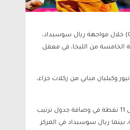
حقق ريال مدريد انتصارا ثمينا بنتيجة (2-0) خلال مواجهة ريال سوسيداد،
 الخامسة من الليجا، في معقل
 وكيليان مبابي من ركلات جزاء،
وبهذا الانتصار يرفع ريال مدريد رصيده إلى 11 نقطة في وصافة جدول ترتيب
 بينما ريال سوسيداد في المركز