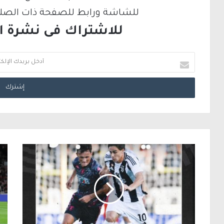
للشاشة ورابط للصفحة ذات الصلة ع
للاشتراك فى نشرة الب
أ
د
خ
ل
ب
ر
ي
د
ك
ا