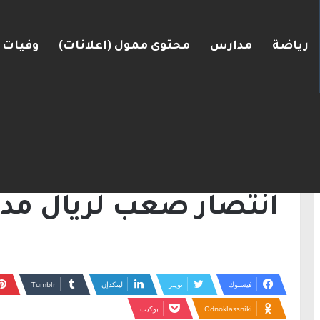
رياضة
مدارس
محتوى ممول (اعلانات)
وفيات
ضغط نحو اتفاق مع واشنطن
الرئيسية
/
أخبار
/
انتصار صعب لريال مدريد عل
أخبار
رياضة
انتصار صعب لريال مد
فيسبوك
تويتر
لينكدإن
Odnoklassniki
بوكيت