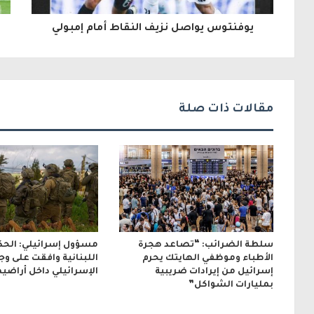
ل
يوفنتوس يواصل نزيف النقاط أمام إمبولي
إ
ل
ك
مقالات ذات صلة
ت
ر
و
ن
ي
سلطة الضرائب: “تصاعد هجرة
مسؤول إسرائيلي: الحك
الأطباء وموظفي الهايتك يحرم
اللبنانية وافقت على و
إسرائيل من إيرادات ضريبية
الإسرائيلي داخل أراضيه
بمليارات الشواكل”