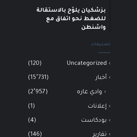
بزشكيان يلوّح بالاستقالة
للضغط نحو اتفاق مع
واشنطن
تصنيفات
(120)
Uncategorized
أخبار
(15٬731)
وادي عاره
(2٬957)
إعلانات
(1)
بودكاست
(4)
تقارير
(146)