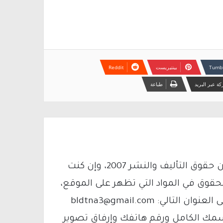
بينتيريست
ة عبر البريد
طباعة
يتم الاستخدام المواد وفقًا للمادة 27 أ من قانون حقوق التأليف والنشر 2007، وإن كنت
لحقوق في المواد التي تظهر على الموقع،
فيمكنك التواصل معنا عبر البريد الإلكتروني على العنوان التالي: bldtna3@gmail.com
سمك الكامل ورقم هاتفك وإرفاق تصوير