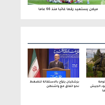
ميلان يستعيد رقما غائبا منذ 66 عاما
ومة
بزشكيان يلوّح بالاستقالة للضغط
جود الجيش
نحو اتفاق مع واشنطن
ا