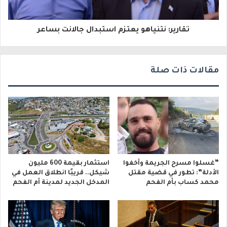
و
تقارير: نتنياهو يعتزم استبدال جالانت بساعر
ن
ي
مقالات ذات صلة
“غسلوا مسرح الجريمة وأخفوا
استثمار بقيمة 600 مليون
الأدلة”: تطور في قضية مقتل
شيكل.. قريبًا انطلاق العمل في
محمد كساب بأم الفحم
المدخل الجديد لمدينة أم الفحم