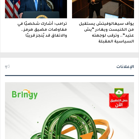
يوآف سيغالوفيتش يستقيل
ترامب: أشارك شخصيًا في
من الكنيست ويغادر “يش
مفاوضات مضيق هرمز..
عتيد”.. وترقب لوجهته
والاتفاق قد يُنجز قريبًا
السياسية المقبلة
الإعلانات