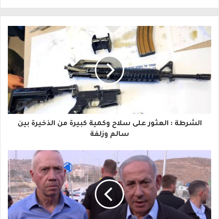
ل
ب
ر
ي
د
ك
ا
الشرطة : العثور على سلاح وكمية كبيرة من الذخيرة بين
ل
سالم وزلفة
إ
ل
ك
ت
ر