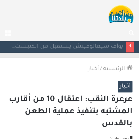
بحث
الق
عن
يوآف سيغالوفيتش يستقيل من الكنيست ويغادر “يش عتيد”.. وترقب لوجهته السياسية المقبلة
الرئيسية
/
أخبار
أخبار
عرعرة النقب: اعتقال 10 من أقارب
المشتبه بتنفيذ عملية الطعن
بالقدس
دقيقة واحدة