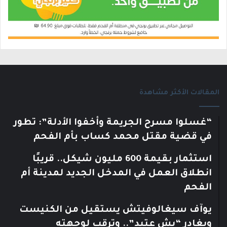
المقالات الأكثر مشاهدة
“غسلوا مسرح الجريمة وأخفوا الأدلة”: تطور
في قضية مقتل محمد كساب بأم الفحم
استثمار بقيمة 600 مليون شيكل.. قريبًا
انطلاق العمل في المدخل الجديد لمدينة أم
الفحم
يوآف سيغالوفيتش يستقيل من الكنيست
ويغادر “يش عتيد”.. وترقب لوجهته