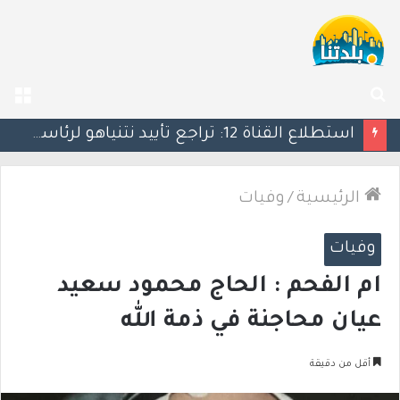
بحث
الق
عن
كين يحذر ترامب: التصعيد العسكري ضد إيران قد يأتي بنتائج عكسية
الرئيسية
/
وفيات
وفيات
ام الفحم : الحاج محمود سعيد
عيان محاجنة في ذمة الله
أقل من دقيقة