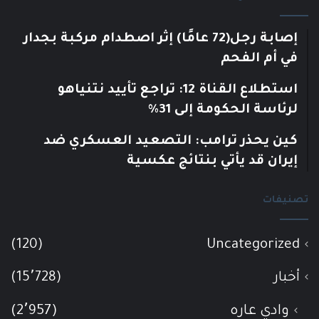
إصابة رجل(72 عامًا) إثر اصطدام مركبة بجدار
في أم الفحم
استطلاع القناة 12: تراجع تأييد نتنياهو
لرئاسة الحكومة إلى 31%
كين يحذر ترامب: التصعيد العسكري ضد
إيران قد يأتي بنتائج عكسية
تصنيفات
(120)
Uncategorized
أخبار
(15٬728)
وادي عاره
(2٬957)