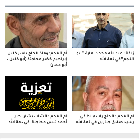
زلفة : عبد الله محمد أمارة “أبو
أم الفحم: وفاة الحاج ياسر خليل
النجم”في ذمة الله
إبراهيم خضر محاجنة (أبو خليل –
أبو عمار)
ام الفحم : الحاج راسم لطفي
ام الفحم : الشاب بشار نصر
رشيد صادق جبارين في ذمة الله
أحمد تلس محاجنة. في ذمة الله