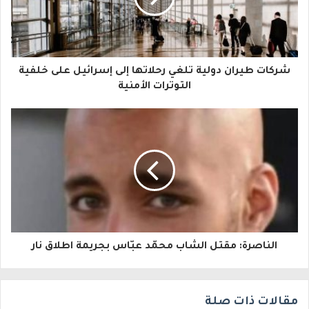
د
ك
ا
شركات طيران دولية تلغي رحلاتها إلى إسرائيل على خلفية
ل
التوترات الأمنية
إ
ل
ك
ت
ر
و
الناصرة: مقتل الشاب محمّد عبّاس بجريمة اطلاق نار
ن
ي
مقالات ذات صلة