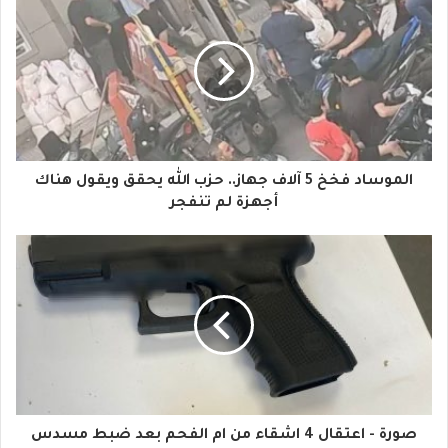
ر
ي
د
ك
ا
الموساد فخخ 5 آلاف جهاز.. حزب الله يحقق ويقول هناك
ل
أجهزة لم تنفجر
إ
ل
ك
ت
ر
و
صورة - اعتقال 4 اشقاء من ام الفحم بعد ضبط مسدس
ن