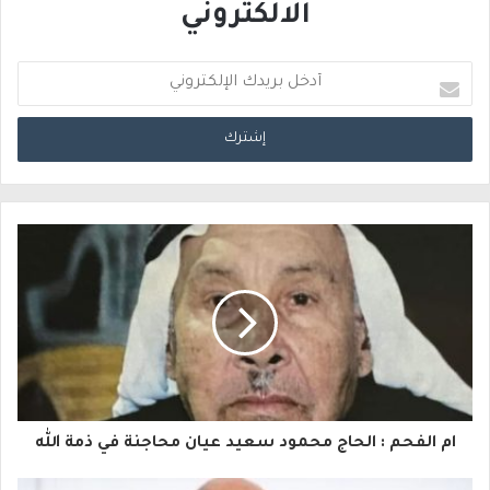
الالكتروني
أ
د
خ
ل
ب
ر
ي
د
ك
ا
ام الفحم : الحاج محمود سعيد عيان محاجنة في ذمة الله
ل