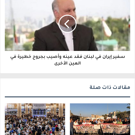
إ
ل
ك
ت
ر
و
سفير إيران في لبنان فقد عينه وأصيب بجروح خطيرة في
العين الأخرى
ن
ي
مقالات ذات صلة