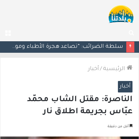
بحث
الق
عن
مسؤول إسرائيلي: الحكومة اللبنانية وافقت على وجود الجيش الإسرائيلي داخل أراضيها
الرئيسية
/
أخبار
أخبار
الناصرة: مقتل الشاب محمّد
عبّاس بجريمة اطلاق نار
أقل من دقيقة