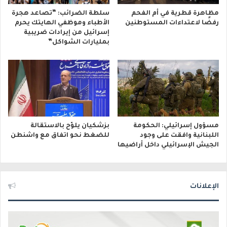
مظاهرة قطرية في أم الفحم
سلطة الضرائب: “تصاعد هجرة
رفضًا لاعتداءات المستوطنين
الأطباء وموظفي الهايتك يحرم
إسرائيل من إيرادات ضريبية
بمليارات الشواكل”
مسؤول إسرائيلي: الحكومة
بزشكيان يلوّح بالاستقالة
اللبنانية وافقت على وجود
للضغط نحو اتفاق مع واشنطن
الجيش الإسرائيلي داخل أراضيها
الإعلانات