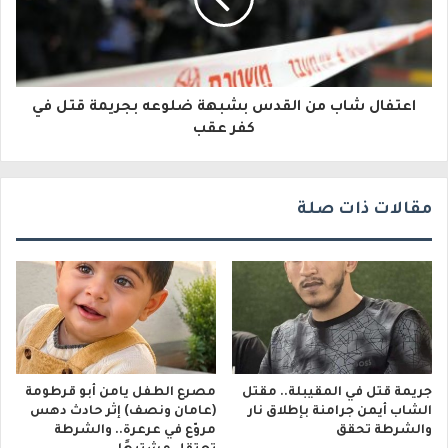
ت
ر
و
اعتفال شاب من القدس بشبهة ضلوعه بجريمة قتل في
ن
كفر عقب
ي
مقالات ذات صلة
جريمة قتل في المقيبلة.. مقتل
مصرع الطفل يامن أبو قرطومة
الشاب أيمن جرامنة بإطلاق نار
(عامان ونصف) إثر حادث دهس
والشرطة تحقق
مروّع في عرعرة.. والشرطة