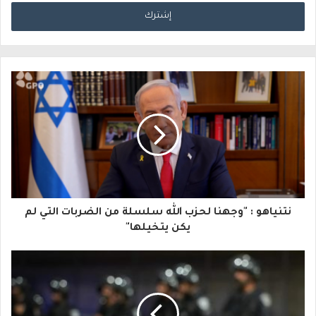
د
خ
ل
ب
ر
ي
د
ك
ا
نتنياهو : "وجهنا لحزب الله سلسلة من الضربات التي لم
ل
يكن يتخيلها"
إ
ل
ك