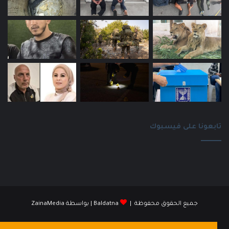
تابعونا على فيسبوك
جميع الحقوق محفوظة |
Baldatna
| بواسطة
ZainaMedia