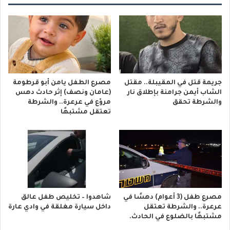
جريمة قتل في المقيبلة.. مقتل
مصرع الطفل يامن أبو قرطومة
الشاب أيمن جرامنة بإطلاق نار
(عامان ونصف) إثر حادث دهس
والشرطة تحقق
مروّع في عرعرة.. والشرطة
تعتقل مشتبهًا
مصرع طفل (3 أعوام) دهسًا في
شاهدوا – تخليص طفل عالق
عرعرة.. والشرطة تعتقل
داخل سيارة مغلقة في وادي عارة
مشتبهًا بالضلوع في الحادث.