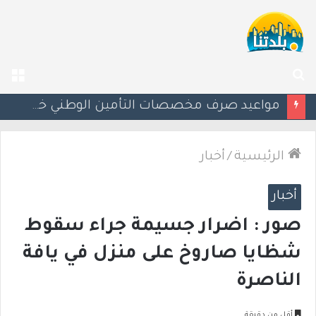
بحث
الق
عن
إسرائيل تحذر مواطنيها في اليونان من احتجاجات مرتبطة بحرب غزة
الرئيسية
/
أخبار
أخبار
صور : اضرار جسيمة جراء سقوط
شظايا صاروخ على منزل في يافة
الناصرة
أقل من دقيقة