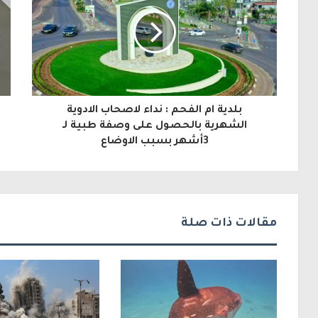
د
ك
ا
ل
بلدية ام الفحم : نداء لاصحاب الادوية
إ
الشهرية بالحصول على وصفة طبية لـ
3أشهر بسبب الاوضاع
ل
ك
ت
ر
مقالات ذات صلة
و
ن
ي