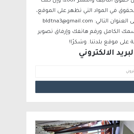
يتم الاستخدام المواد وفقًا للمادة 27 أ من قانون حقوق التأليف والنشر 2007، وإن كنت
لحقوق في المواد التي تظهر على الموقع،
فيمكنك التواصل معنا عبر البريد الإلكتروني على العنوان التالي: bldtna3@gmail.com
سمك الكامل ورقم هاتفك وإرفاق تصوير
لى موقع بلدتنا. وشكرًا!
ريد الالكتروني