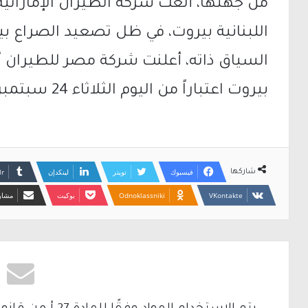
من جهتها، ألغت شركة الطيران الإماراتية
اللبنانية بيروت، في ظل تصعيد الصراع بي
السياق ذاته، أعلنت شركة مصر للطيران أ
بيروت اعتباراً من اليوم الثلاثاء 24 سبتمبر.
فيسبوك
تويتر
لينكدإن
شاركها
Odnoklassniki
بوكيت
مشارك