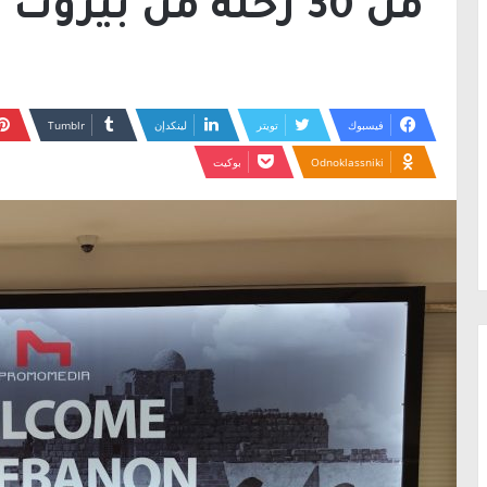
من 30 رحلة من بيروت وإليها اليوم”
فيسبوك
تويتر
لينكدإن
Odnoklassniki
بوكيت