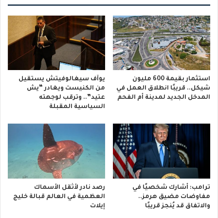
استثمار بقيمة 600 مليون
يوآف سيغالوفيتش يستقيل
شيكل.. قريبًا انطلاق العمل في
من الكنيست ويغادر “يش
المدخل الجديد لمدينة أم الفحم
عتيد”.. وترقب لوجهته
السياسية المقبلة
ترامب: أشارك شخصيًا في
رصد نادر لأثقل الأسماك
مفاوضات مضيق هرمز..
العظمية في العالم قبالة خليج
والاتفاق قد يُنجز قريبًا
إيلات