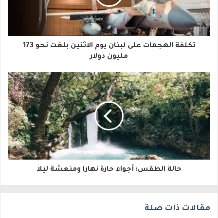
د
ك
ا
تكلفة الهجمات على لبنان يوم الاثنين بلغت نحو 173
ل
مليون دولار
إ
ل
ك
ت
ر
و
حالة الطقس: أجواء حارة نهارا ومنعشة ليلا
ن
ي
مقالات ذات صلة