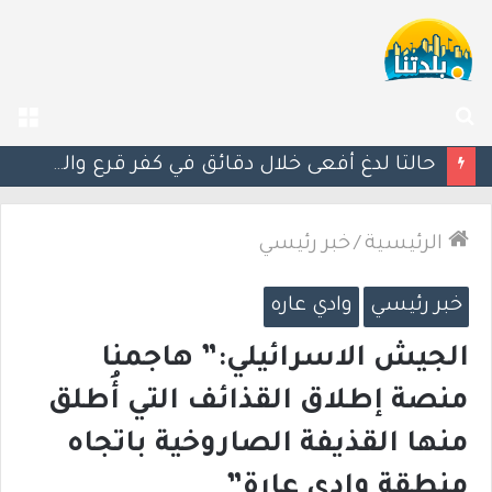
بحث
الق
عن
مصرع الفتى محمد جمعة القرناوي (17 عامًا) في حادث سير مروّع في عرعرة النقب
الرئيسية
/
خبر رئيسي
خبر رئيسي
وادي عاره
الجيش الاسرائيلي:” هاجمنا
منصة إطلاق القذائف التي أُطلق
منها القذيفة الصاروخية باتجاه
منطقة وادي عارة”