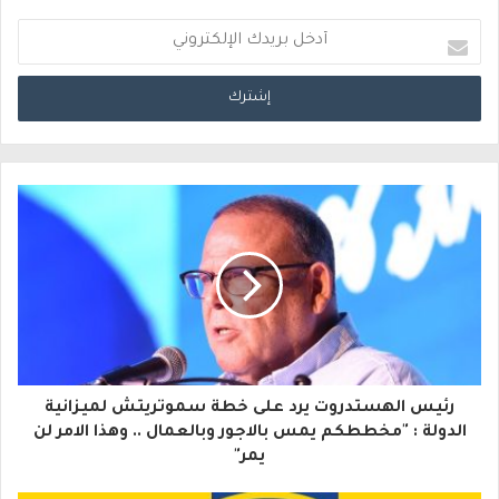
أ
د
خ
ل
ب
ر
ي
د
ك
ا
‎⁨رئيس الهستدروت يرد على خطة سموتريتش لميزانية
ل
الدولة : "مخططكم يمس بالاجور وبالعمال .. وهذا الامر لن
يمر"
إ