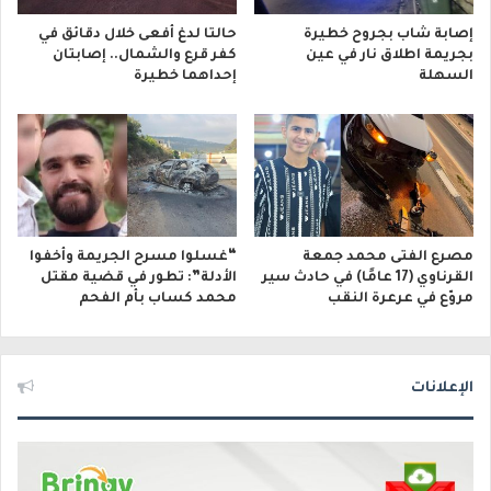
إصابة شاب بجروح خطيرة
حالتا لدغ أفعى خلال دقائق في
بجريمة اطلاق نار في عين
كفر قرع والشمال.. إصابتان
السهلة
إحداهما خطيرة
مصرع الفتى محمد جمعة
“غسلوا مسرح الجريمة وأخفوا
القرناوي (17 عامًا) في حادث سير
الأدلة”: تطور في قضية مقتل
مروّع في عرعرة النقب
محمد كساب بأم الفحم
الإعلانات