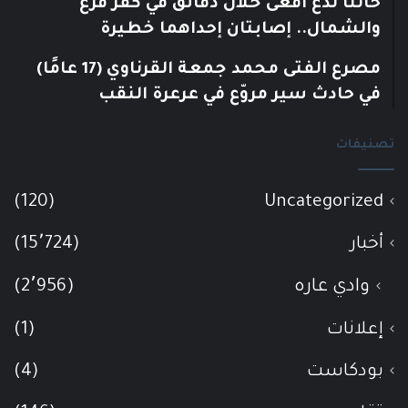
حالتا لدغ أفعى خلال دقائق في كفر قرع
والشمال.. إصابتان إحداهما خطيرة
مصرع الفتى محمد جمعة القرناوي (17 عامًا)
في حادث سير مروّع في عرعرة النقب
تصنيفات
(120)
Uncategorized
أخبار
(15٬724)
وادي عاره
(2٬956)
إعلانات
(1)
بودكاست
(4)