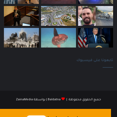
تابعونا على فيسبوك
جميع الحقوق محفوظة |
Baldatna
| بواسطة
ZainaMedia
فيسبوك
انستقرام