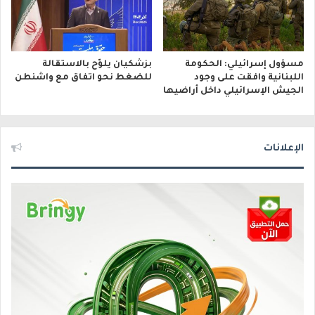
مسؤول إسرائيلي: الحكومة
بزشكيان يلوّح بالاستقالة
اللبنانية وافقت على وجود
للضغط نحو اتفاق مع واشنطن
الجيش الإسرائيلي داخل أراضيها
الإعلانات