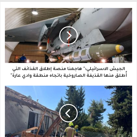
ب
ر
ي
د
ك
ا
الجيش الاسرائيلي:" هاجمنا منصة إطلاق القذائف التي
ل
أُطلق منها القذيفة الصاروخية باتجاه منطقة وادي عارة"
إ
ل
ك
ت
ر