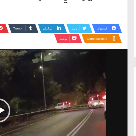
فيسبوك
تويتر
لينكدإن
Odnoklassniki
بوكيت
مشغل
الفيديو