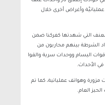
م في حوادث إطلاق نار وأحداث عنف
ملياتيّة وأغراض أخرى خلال
العنف التي شهدتها كفركنا ضمن
اد الشرطة بينهم محاربون من
وقوات اليسام ووحدات سرية والقوا
مزورة وهواتف عملياتية، كما تم
الحيز العام.