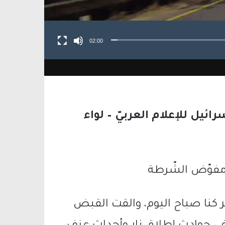
02:00
يل للإعلام العربيّ – لواء
مفوّض الشّرطة
 كنا صباح اليوم، والقت القبض