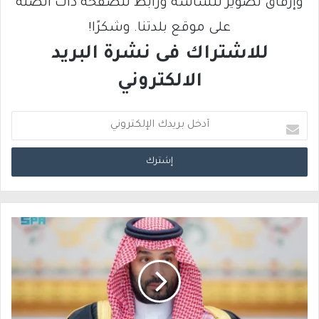
وإرفاق تصوير للشاشة ورابط للصفحة ذات الصلة
على موقع بلدتنا. وشكرًا!
للاشتراك فى نشرة البريد
الالكتروني
أ
د
خ
ل
ب
ر
ي
د