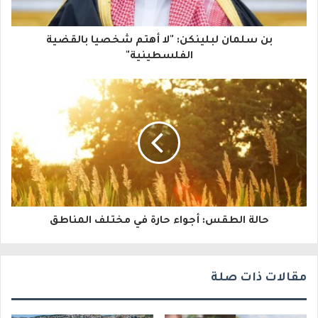
ك
ا
بن سلمان لبلينكن: "لا أهتم شخصيا بالقضية
ل
الفلسطينية"
إ
ل
ك
ت
ر
و
حالة الطقس: أجواء حارة في مختلف المناطق
ن
ي
مقالات ذات صلة