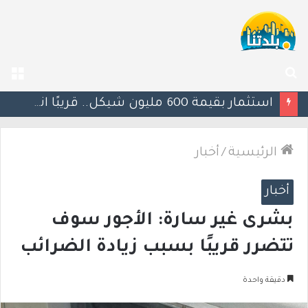
بحث
الق
عن
يوآف سيغالوفيتش يستقيل من الكنيست ويغادر “يش عتيد”.. وترقب لوجهته السياسية المقبلة
الرئيسية
/
أخبار
أخبار
بشرى غير سارة: الأجور سوف
تتضرر قريبًا بسبب زيادة الضرائب
دقيقة واحدة