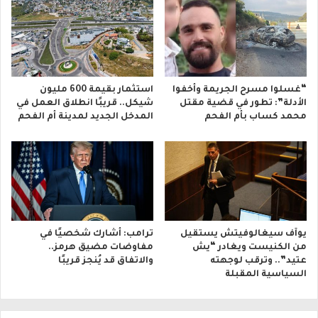
“غسلوا مسرح الجريمة وأخفوا
استثمار بقيمة 600 مليون
الأدلة”: تطور في قضية مقتل
شيكل.. قريبًا انطلاق العمل في
محمد كساب بأم الفحم
المدخل الجديد لمدينة أم الفحم
يوآف سيغالوفيتش يستقيل
ترامب: أشارك شخصيًا في
من الكنيست ويغادر “يش
مفاوضات مضيق هرمز..
عتيد”.. وترقب لوجهته
والاتفاق قد يُنجز قريبًا
السياسية المقبلة