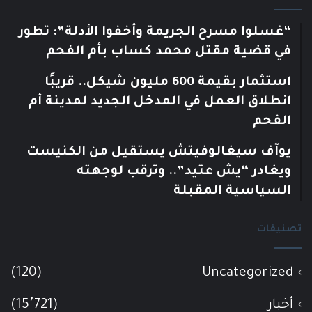
“غسلوا مسرح الجريمة وأخفوا الأدلة”: تطور
في قضية مقتل محمد كساب بأم الفحم
استثمار بقيمة 600 مليون شيكل.. قريبًا
انطلاق العمل في المدخل الجديد لمدينة أم
الفحم
يوآف سيغالوفيتش يستقيل من الكنيست
ويغادر “يش عتيد”.. وترقب لوجهته
السياسية المقبلة
تصنيفات
(120)
Uncategorized
أخبار
(15٬721)