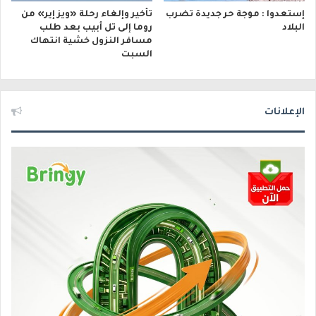
إستعدوا : موجة حر جديدة تضرب
تأخير وإلغاء رحلة «ويز إير» من
البلاد
روما إلى تل أبيب بعد طلب
مسافر النزول خشية انتهاك
السبت
الإعلانات