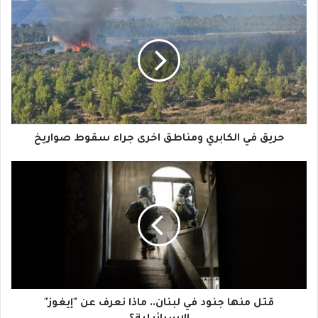
ب
ر
ي
د
ك
ا
حريق في الكابري ومناطق اخرى جراء سقوط صواريخ
ل
إ
ل
ك
ت
ر
و
قتل منها جنود في لبنان.. ماذا نعرف عن "إيغوز"