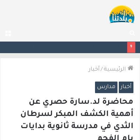
بحث
الق
عن
إستعدوا : موجة حر جديدة تضرب البلاد
الرئيسية
/
أخبار
أخبار
مدارس
محاضرة لد.سارة حصري عن
أهمية الكشف المبكر لسرطان
الثدي في مدرسة ثانوية بدايات
بام الفحم