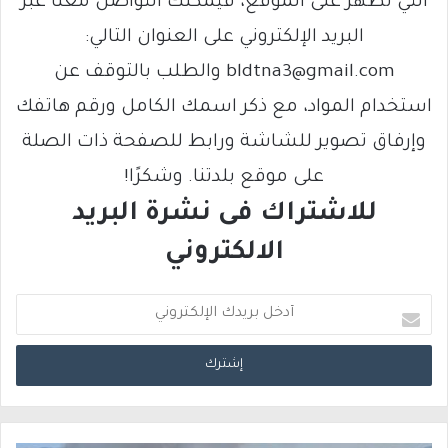
التي تظهر على الموقع، فيمكنك التواصل معنا عبر
البريد الإلكتروني على العنوان التالي:
bldtna3@gmail.com والطلب بالتوقف عن
استخدام المواد، مع ذكر اسمك الكامل ورقم هاتفك
وإرفاق تصوير للشاشة ورابط للصفحة ذات الصلة
على موقع بلدتنا. وشكرًا!
للاشتراك فى نشرة البريد
الالكتروني
أ
د
خ
ل