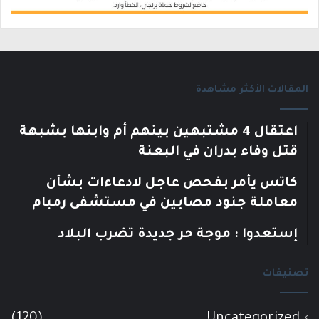
المقالات الأكثر مشاهدة
اعتقال 4 مشتبهين بينهم أم وابنها بشبهة
قتل وفاء بدران في البعنة
كاتس يأمر بفحص عاجل لادعاءات بشأن
معاملة جنود مصابين في مستشفى رمبام
إستعدوا : موجة حر جديدة تضرب البلاد
تصنيفات
(120)
Uncategorized