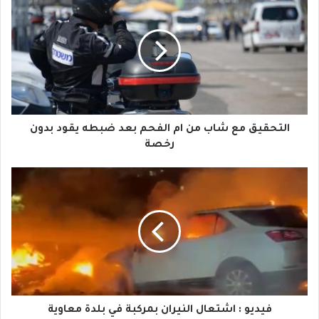
ر
ي
د
ك
ا
التحقيق مع شاب من ام الفحم بعد ضبطه يقود بدون
ل
رخصة
إ
ل
ك
ت
ر
و
فيديو : اشتعال النيران بمركبة في بلدة معاوية
ن