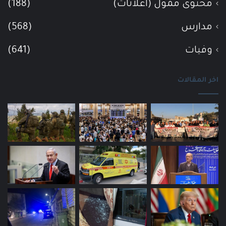
محتوى ممول (اعلانات)
(188)
مدارس
(568)
وفيات
(641)
اخر المقالات