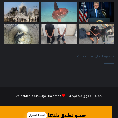
تابعونا على فيسبوك
جميع الحقوق محفوظة |
Baldatna
| بواسطة
ZainaMedia
فيسبوك
انستقرام