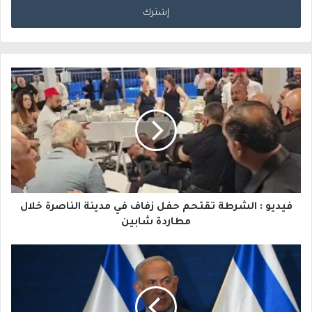
خ
ل
ب
ر
ي
د
ك
ا
فيديو : الشرطة تقتحم حفل زفاف في مدينة الناصرة خلال
ل
مطاردة شابين
إ
ل
ك