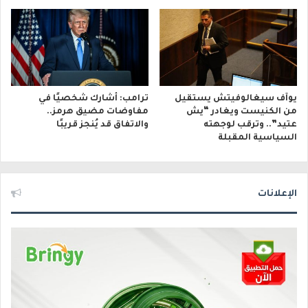
يوآف سيغالوفيتش يستقيل
ترامب: أشارك شخصيًا في
من الكنيست ويغادر “يش
مفاوضات مضيق هرمز..
عتيد”.. وترقب لوجهته
والاتفاق قد يُنجز قريبًا
السياسية المقبلة
الإعلانات