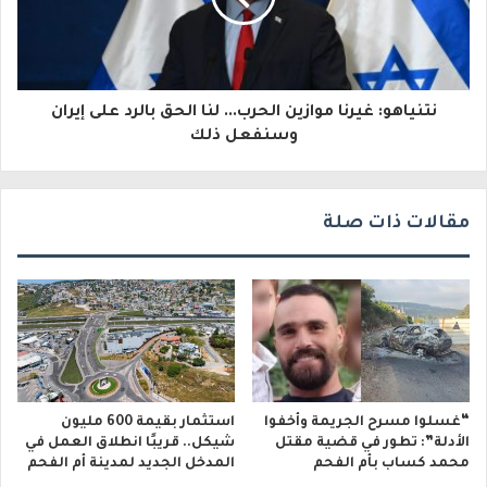
ت
ر
و
نتنياهو: غيرنا موازين الحرب... لنا الحق بالرد على إيران
ن
وسنفعل ذلك
ي
مقالات ذات صلة
“غسلوا مسرح الجريمة وأخفوا
استثمار بقيمة 600 مليون
الأدلة”: تطور في قضية مقتل
شيكل.. قريبًا انطلاق العمل في
محمد كساب بأم الفحم
المدخل الجديد لمدينة أم الفحم