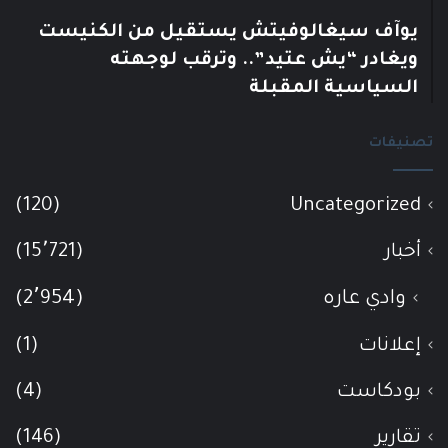
يوآف سيغالوفيتش يستقيل من الكنيست
ويغادر “يش عتيد”.. وترقب لوجهته
السياسية المقبلة
تصنيفات
(120)
Uncategorized
أخبار
(15٬721)
وادي عاره
(2٬954)
إعلانات
(1)
بودكاست
(4)
تقارير
(146)