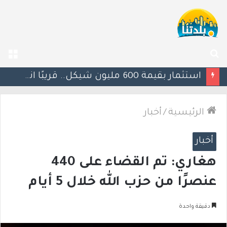
بحث
الق
عن
يوآف سيغالوفيتش يستقيل من الكنيست ويغادر “يش عتيد”.. وترقب لوجهته السياسية المقبلة
الرئيسية
/
أخبار
أخبار
هغاري: تم القضاء على 440
عنصرًا من حزب الله خلال 5 أيام
دقيقة واحدة