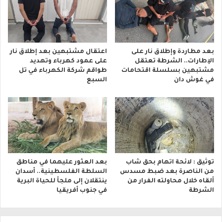
بعد مطاردة وإطلاق نار على
اعتقال مشتبهين بعد إطلاق نار
الإطارات.. الشرطة تعتقل
على عمود كهرباء وتهديد
مشتبهين بسلسلة اقتحامات
طواقم شركة الكهرباء في تل
في غوش دان
السبع
توثيق : لائحة اتهام بحق شاب
بعد العثور عليهما في مناطق
من الناصرة بعد ضبط مسدس
السلطة الفلسطينية.. أسدان
ألقاه خلال محاولته الفرار من
ينتقلان إلى ملجأ للحياة البرية
الشرطة
في جنوب أفريقيا