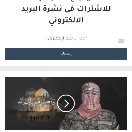
للاشتراك فى نشرة البريد
الالكتروني
أ
د
خ
ل
ب
ر
ي
د
ك
ا