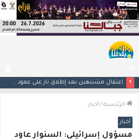
بحث
الق
عن
اعتقال مشتبهين بعد إطلاق نار على عمود كهرباء وتهديد طواقم شركة الكهرباء في تل السبع
الرئيسية
/
أخبار
أخبار
مسؤول إسرائيلي: السنوار عاود