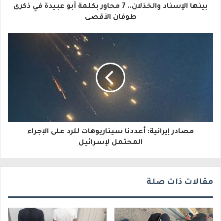
بينها الإسناد والخذلان.. 7 محاور بكلمة أبو عبيدة في ذكرى
ل
طوفان الأقصى
إ
ل
ك
ت
ر
و
مصادر إيرانية: أعددنا سيناريوهات للرد على الإجراء
ن
المحتمل لإسرائيل
ي
مقالات ذات صلة