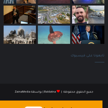
تابعونا على فيسبوك
جميع الحقوق محفوظة |
Baldatna
| بواسطة
ZainaMedia
فيسبوك
انستقرام