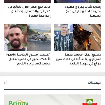
إصابة شاب بجروح خطيرة
حالتا لدغ أفعى خلال دقائق في
بجريمة اطلاق نار في عين
كفر قرع والشمال.. إصابتان
السهلة
إحداهما خطيرة
مصرع الفتى محمد جمعة
“غسلوا مسرح الجريمة وأخفوا
القرناوي (17 عامًا) في حادث سير
الأدلة”: تطور في قضية مقتل
مروّع في عرعرة النقب
محمد كساب بأم الفحم
الإعلانات