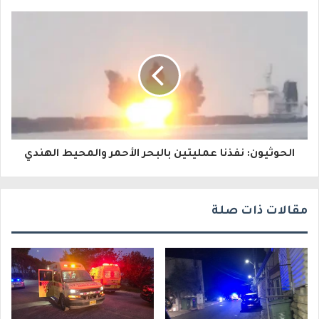
إ
ل
ك
ت
ر
و
الحوثيون: نفذنا عمليتين بالبحر الأحمر والمحيط الهندي
ن
ي
مقالات ذات صلة