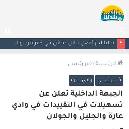
بحث
الق
عن
مصرع الفتى محمد جمعة القرناوي (17 عامًا) في حادث سير مروّع في عرعرة النقب
الرئيسية
/
خبر رئيسي
خبر رئيسي
وادي عاره
الجبهة الداخلية تعلن عن
تسهيلات في التقييدات في وادي
عارة والجليل والجولان