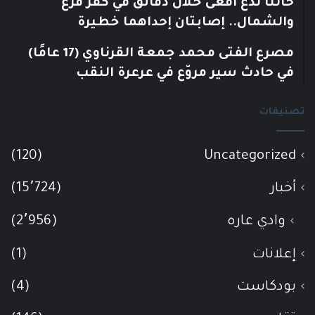
حالتا لدغ أفعى خلال دقائق في كفر قرع
والشمال.. إصابتان إحداهما خطيرة
مصرع الفتى محمد جمعة القرناوي (17 عامًا)
في حادث سير مروّع في عرعرة النقب
تصنيفات
(120)
Uncategorized
أخبار
(15٬724)
وادي عاره
(2٬956)
إعلانات
(1)
بودكاست
(4)