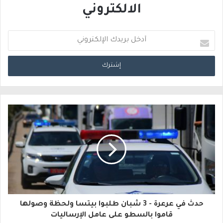
الالكتروني
أ
د
خ
ل
ب
ر
ي
د
ك
ا
حدث في عرعرة - 3 شبان طلبوا بيتسا ولحظة وصولها
ل
قاموا بالسطو على عامل الإرساليات