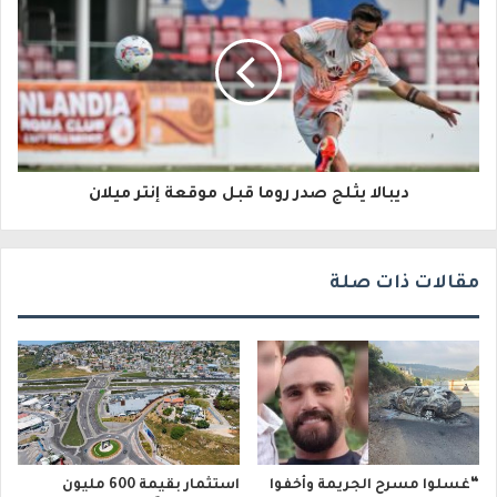
ل
ك
ت
ر
و
ديبالا يثلج صدر روما قبل موقعة إنتر ميلان
ن
ي
مقالات ذات صلة
“غسلوا مسرح الجريمة وأخفوا
استثمار بقيمة 600 مليون