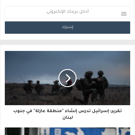
أ
د
خ
ل
ب
ر
ي
د
ك
ا
تقرير: إسرائيل تدرس إنشاء "منطقة عازلة" في جنوب
ل
لبنان
إ