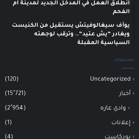
انطلاق العمل في المدخل الجديد لمدينة أم
الفحم
يوآف سيغالوفيتش يستقيل من الكنيست
ويغادر “يش عتيد”.. وترقب لوجهته
السياسية المقبلة
تصنيفات
(120)
Uncategorized
أخبار
(15٬721)
وادي عاره
(2٬954)
إعلانات
(1)
بودكاست
(4)