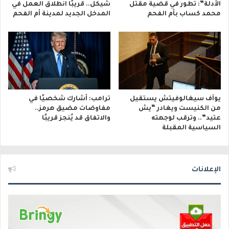
الأدلة”: تطور في قضية مقتل
شيكل.. قريبًا انطلاق العمل في
محمد كساب بأم الفحم
المدخل الجديد لمدينة أم الفحم
يوآف سيغالوفيتش يستقيل
ترامب: أشارك شخصيًا في
من الكنيست ويغادر “يش
مفاوضات مضيق هرمز..
عتيد”.. وترقب لوجهته
والاتفاق قد يُنجز قريبًا
السياسية المقبلة
الإعلانات