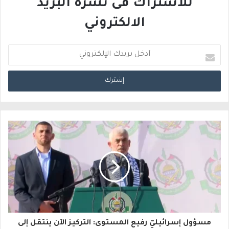
للاشتراك فى نشرة البريد
الالكتروني
أ
د
خ
ل
ب
ر
ي
د
ك
ا
مسؤول إسرائيليّ رفيع المستوى: التركيز الآن ينتقل إلى