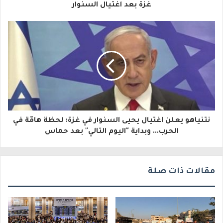
ل
غزة بعد اغتيال السنوار
إ
ل
ك
ت
ر
و
نتنياهو يعلن اغتيال يحيى السنوار في غزة: لحظة هامّة في
ن
الحرب... وبداية "اليوم التالي" بعد حماس
ي
مقالات ذات صلة