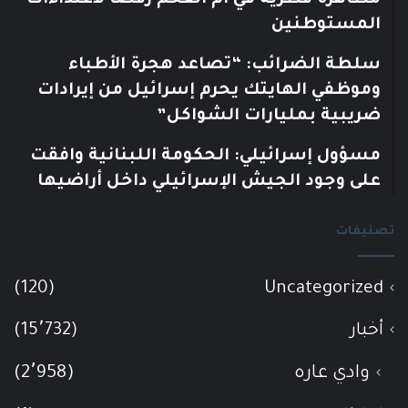
مظاهرة قطرية في أم الفحم رفضًا لاعتداءات
المستوطنين
سلطة الضرائب: “تصاعد هجرة الأطباء
وموظفي الهايتك يحرم إسرائيل من إيرادات
ضريبية بمليارات الشواكل”
مسؤول إسرائيلي: الحكومة اللبنانية وافقت
على وجود الجيش الإسرائيلي داخل أراضيها
تصنيفات
(120)
Uncategorized
أخبار
(15٬732)
وادي عاره
(2٬958)