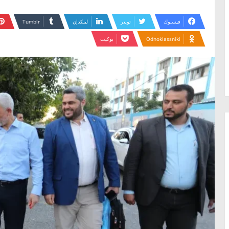
فيسبوك
تويتر
لينكدإن
Odnoklassniki
بوكيت