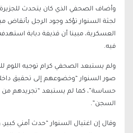
وأضاف الصحفي الذي كان يتحدث للجزيرة م
لجثة السنوار تؤكد وجود الرجل بأنقاض مب
العسكرية، مبينا أن قذيفة دبابة استهد
فيه.
ولم يستبعد الصحفي كرام توجيه اللوم للج
صور السنوار “وخضوعهم إلى تحقيق داخلي
حساسة”، كما لم يستبعد “تجريدهم من ر
السجن”.
وقال إن اغتيال السنوار “حدث أمني كبير،