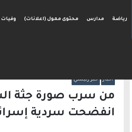
رياضة
مدارس
محتوى ممول (اعلانات)
وفيات
لكنيست ويغادر “يش عتيد”.. وترقب لوجهته السياسية
الرئيسية
/
أخبار
/
من سرب صورة جثة السنوار؟
الرجل؟
أخبار
خبر رئيسي
من سرب صورة جثة الس
انفضحت سردية إسرائي