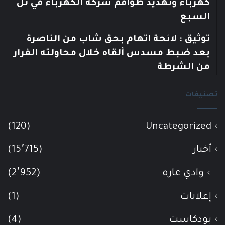
كهرباء وتهديد طواقم شركة الكهرباء في تل
السبع
توثيق : لائحة اتهام بحق شاب من الناصرة
بعد ضبط مسدس ألقاه خلال محاولته الفرار
من الشرطة
تصنيفات
(120)
Uncategorized
أخبار
(15٬715)
وادي عاره
(2٬952)
إعلانات
(1)
بودكاست
(4)