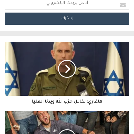
أ
د
خ
ل
ب
ر
ي
د
ك
ا
هاغاري: نقاتل حزب الله ويدنا العليا
ل
إ
ل