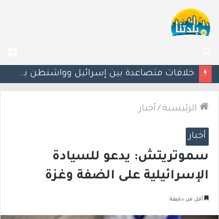
بحث
الق
عن
قواعد جديدة لتنظيم التواصل بين الأهالي والمعلمين.. و«واتساب» قد يُحظر خارج ساعات محددة
الرئيسية
/
أخبار
أخبار
سموتريتش: يدعو للسيادة
الإسرائيلية على الضفة وغزة
أقل من دقيقة