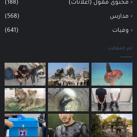
محتوى ممول (اعلانات)
(188)
مدارس
(568)
وفيات
(641)
اخر المقالات