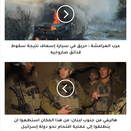
ر
ي
د
ك
ا
عرب العرامشة : حريق في سيارة إسعاف نتيجة سقوط
ل
قذائق صاروخيه
إ
ل
ك
ت
ر
و
هاليفي من جنوب لبنان: من هذا المكان استطعوا ان
ن
ينطلقوا إلى عملية اقتحام نحو دولة إسرائيل