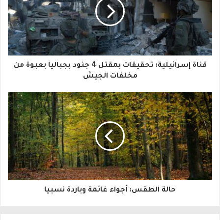
ي
د
ك
ا
قناة إسرائيلية: تحقيقات بمقتل 4 جنود بجباليا بعبوة من
ل
مخلفات الجيش
إ
ل
ك
ت
ر
و
حالة الطقس: أجواء غائمة وباردة نسبيا
ن
ي