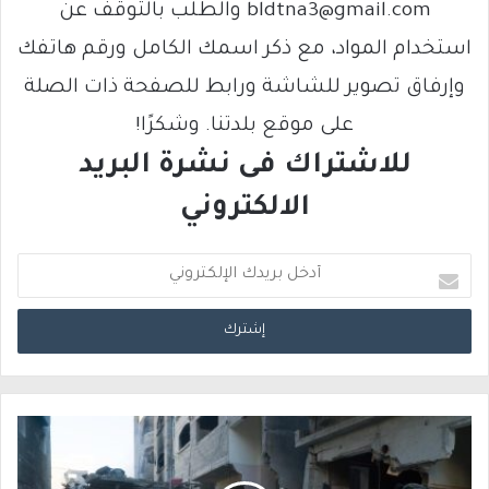
bldtna3@gmail.com والطلب بالتوقف عن
استخدام المواد، مع ذكر اسمك الكامل ورقم هاتفك
وإرفاق تصوير للشاشة ورابط للصفحة ذات الصلة
على موقع بلدتنا. وشكرًا!
للاشتراك فى نشرة البريد
الالكتروني
أ
د
خ
ل
ب
ر