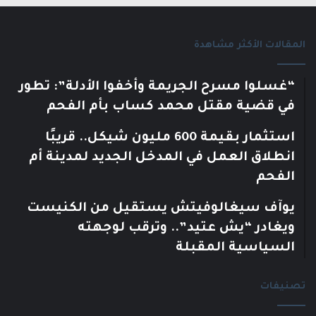
المقالات الأكثر مشاهدة
“غسلوا مسرح الجريمة وأخفوا الأدلة”: تطور
في قضية مقتل محمد كساب بأم الفحم
استثمار بقيمة 600 مليون شيكل.. قريبًا
انطلاق العمل في المدخل الجديد لمدينة أم
الفحم
يوآف سيغالوفيتش يستقيل من الكنيست
ويغادر “يش عتيد”.. وترقب لوجهته
السياسية المقبلة
تصنيفات