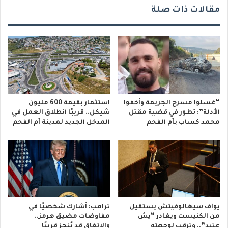
مقالات ذات صلة
“غسلوا مسرح الجريمة وأخفوا
استثمار بقيمة 600 مليون
الأدلة”: تطور في قضية مقتل
شيكل.. قريبًا انطلاق العمل في
محمد كساب بأم الفحم
المدخل الجديد لمدينة أم الفحم
يوآف سيغالوفيتش يستقيل
ترامب: أشارك شخصيًا في
من الكنيست ويغادر “يش
مفاوضات مضيق هرمز..
عتيد”.. وترقب لوجهته
والاتفاق قد يُنجز قريبًا