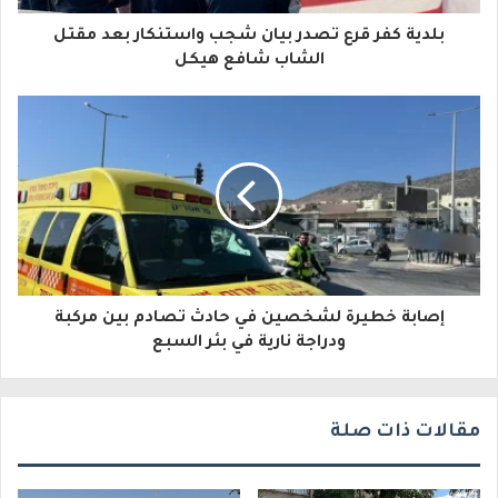
ا
بلدية كفر قرع تصدر بيان شجب واستنكار بعد مقتل
ل
الشاب شافع هيكل
إ
ل
ك
ت
ر
و
إصابة خطيرة لشخصين في حادث تصادم بين مركبة
ن
ودراجة نارية في بئر السبع
ي
مقالات ذات صلة