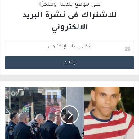
على موقع بلدتنا. وشكرًا!
للاشتراك فى نشرة البريد
الالكتروني
أ
د
خ
ل
ب
ر
ي
د
ك