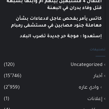
اعتقال 4 مشتبهين بينهم أم وابنها بشبهة
قتل وفاء بدران في البعنة
كاتس يأمر بفحص عاجل لادعاءات بشأن
معاملة جنود مصابين في مستشفى رمبام
إستعدوا : موجة حر جديدة تضرب البلاد
تصنيفات
(120)
Uncategorized
أخبار
(15٬746)
وادي عاره
(2٬959)
إعلانات
(1)