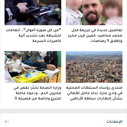
تفاصيل جديدة في جريمة قتل
“من كل صورة أموال”.. اتهامات
محمد محاميد: كمين قرب مخبز
للشرطة بعد تشديد آلية
وإطلاق 9 رصاصات
كاميرات السرعة
منتدى رؤساء السلطات المحلية
وزارة الصحة تحذّر: نقص في
في وادي عارة: نداء عاجل للأهالي
مخزون الدم.. ودعوة عاجلة
بشأن إخطارات سلطة الأراضي
للتبرع وخاصة من فصيلة O
الإعلانات