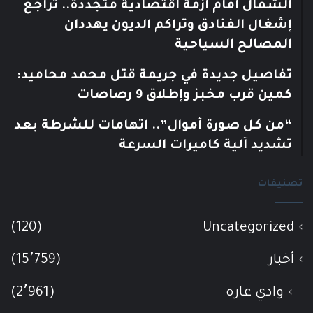
الشمال أمام أزمة اقتصادية متجددة.. تراجع
إشغال الفنادق وتراكم الديون يهددان
المصالح السياحية
تفاصيل جديدة في جريمة قتل محمد محاميد:
كمين قرب مخبز وإطلاق 9 رصاصات
“من كل صورة أموال”.. اتهامات للشرطة بعد
تشديد آلية كاميرات السرعة
تصنيفات
(120)
Uncategorized
أخبار
(15٬759)
وادي عاره
(2٬961)