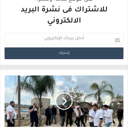
للاشتراك فى نشرة البريد
الالكتروني
أ
د
خ
ل
ب
ر
ي
د
ك
ا