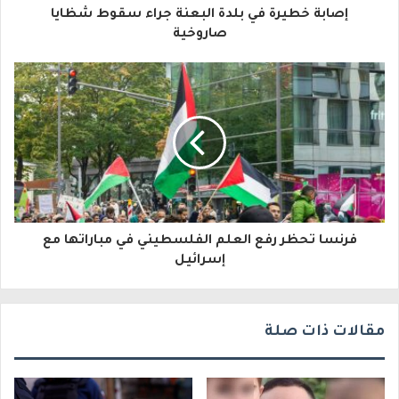
إصابة خطيرة في بلدة البعنة جراء سقوط شظايا
ل
صاروخية
إ
ل
ك
ت
ر
و
فرنسا تحظر رفع العلم الفلسطيني في مباراتها مع
ن
إسرائيل
ي
مقالات ذات صلة