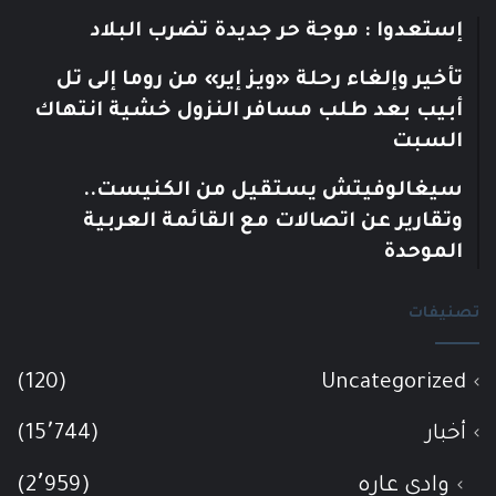
إستعدوا : موجة حر جديدة تضرب البلاد
تأخير وإلغاء رحلة «ويز إير» من روما إلى تل
أبيب بعد طلب مسافر النزول خشية انتهاك
السبت
سيغالوفيتش يستقيل من الكنيست..
وتقارير عن اتصالات مع القائمة العربية
الموحدة
تصنيفات
(120)
Uncategorized
أخبار
(15٬744)
وادي عاره
(2٬959)