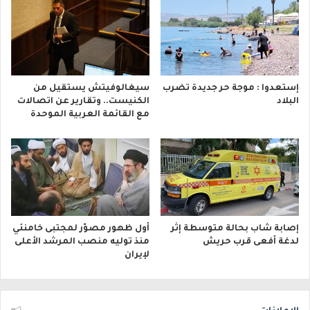
إستعدوا : موجة حر جديدة تضرب
سيغالوفيتش يستقيل من
البلاد
الكنيست.. وتقارير عن اتصالات
مع القائمة العربية الموحدة
إصابة شاب بحالة متوسطة إثر
أول ظهور مصوّر لمجتبى خامنئي
لدغة أفعى قرب حريش
منذ توليه منصب المرشد الأعلى
لإيران