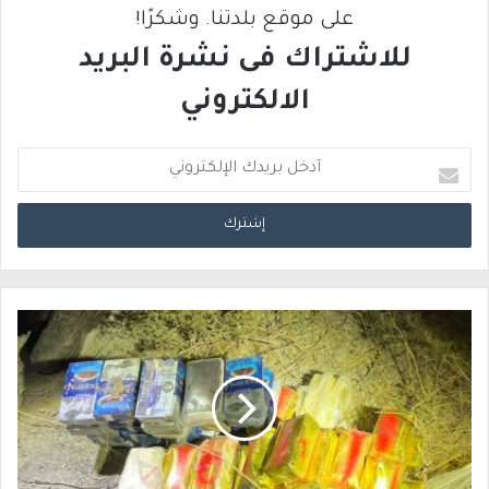
على موقع بلدتنا. وشكرًا!
للاشتراك فى نشرة البريد
الالكتروني
أ
د
خ
ل
ب
ر
ي
د
ك