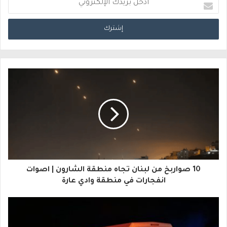
أ
د
خ
ل
ب
ر
ي
د
ك
ا
10 صواربخ من لبنان تجاه منطقة الشارون | اصوات
ل
انفجارات في منطقة وادي عارة
إ
ل