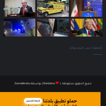
تابعونا على فيسبوك
جميع الحقوق محفوظة |
Baldatna
| بواسطة
ZainaMedia
فيسبوك
انستقرام