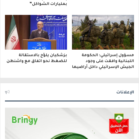
بمليارات الشواكل”
مسؤول إسرائيلي: الحكومة
بزشكيان يلوّح بالاستقالة
اللبنانية وافقت على وجود
للضغط نحو اتفاق مع واشنطن
الجيش الإسرائيلي داخل أراضيها
الإعلانات