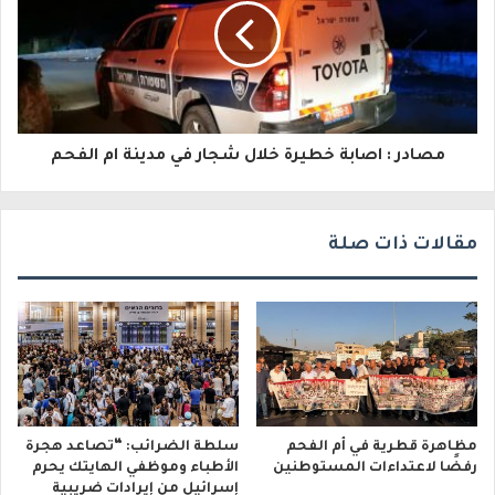
ك
ت
ر
و
مصادر : اصابة خطيرة خلال شجار في مدينة ام الفحم
ن
ي
مقالات ذات صلة
مظاهرة قطرية في أم الفحم
سلطة الضرائب: “تصاعد هجرة
رفضًا لاعتداءات المستوطنين
الأطباء وموظفي الهايتك يحرم
إسرائيل من إيرادات ضريبية