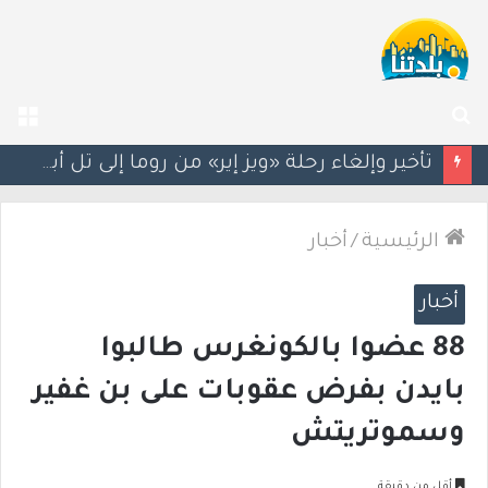
بحث
الق
عن
سيغالوفيتش يستقيل من الكنيست.. وتقارير عن اتصالات مع القائمة العربية الموحدة
الرئيسية
/
أخبار
أخبار
88 عضوا بالكونغرس طالبوا
بايدن بفرض عقوبات على بن غفير
وسموتريتش
أقل من دقيقة