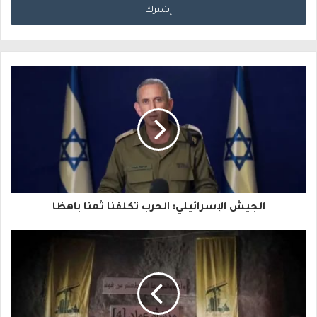
خ
ل
ب
ر
ي
د
ك
ا
الجيش الإسرائيلي: الحرب تكلفنا ثمنا باهظا
ل
إ
ل
ك