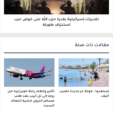
ت
ر
و
تقديرات إسرائيلية بقدرة حزب الله على خوض حرب
استنزاف طويلة
ن
ي
مقالات ذات صلة
إستعدوا : موجة حر جديدة تضرب
تأخير وإلغاء رحلة «ويز إير» من
البلاد
روما إلى تل أبيب بعد طلب
مسافر النزول خشية انتهاك
السبت