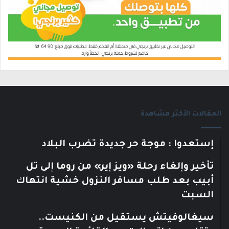
المقالات الأكثر مشاهدة
إستعدوا : موجة حر جديدة تضرب البلاد
تأخير وإلغاء رحلة «ويز إير» من روما إلى تل
أبيب بعد طلب مسافر النزول خشية انتهاك
السبت
سيغالوفيتش يستقيل من الكنيست..