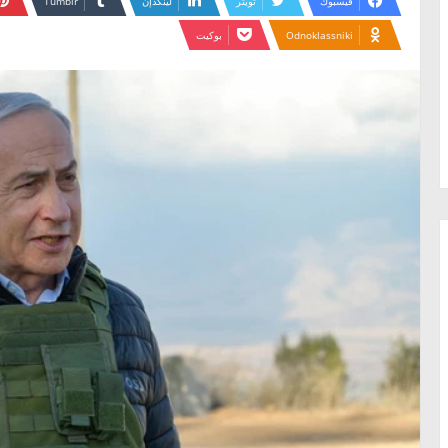
فيسبوك
تويتر
لينكدإن
Odnoklassniki
بوكيت