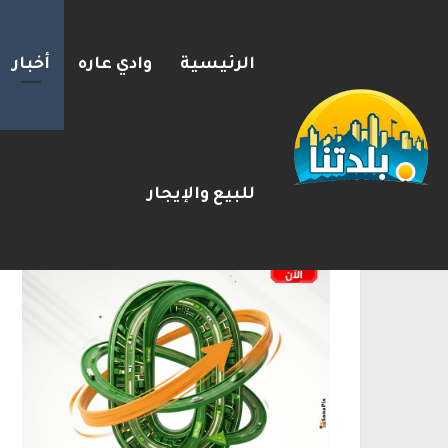
الرئيسية
وادي عاره
أخبار
مصرع الفتى محمد جمعة القرناوي (17 عامًا) في حادث سير مروّع في ع
2026-08-08
شريط الأخبار
الإعلانات
للبيع والإيجار