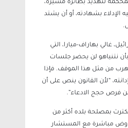
لمحكمة لتهديد بطائرة مسيرة،
ه الإدلاء بشهادته، أو أن يشتد
.
يل، غالي بهاراف-ميارا، التي
بأن نتنياهو لن يحضر جلسات
رب من مثل هذا الموقف. فإذا
انته، “لأن القانون ينص على أن
من فرص حجج الادعاء”.
يكترث بمصلحة بلده أكثر من
فاوض مباشرة مع المستشار