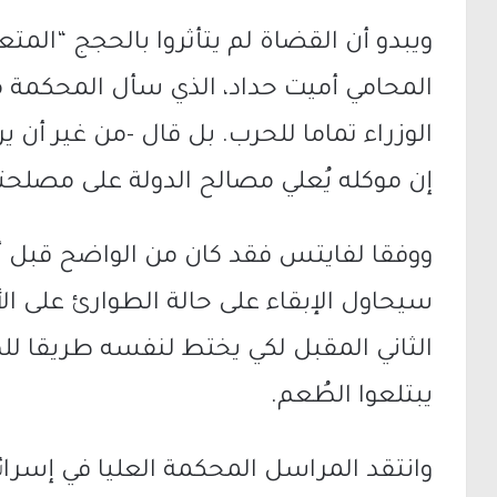
ويبدو أن القضاة لم يتأثروا بالحجج “المتع
المحامي أميت حداد، الذي سأل المحكمة ما 
الوزراء تماما للحرب. بل قال -من غير أن
إن موكله يُعلي مصالح الدولة على مصلح
ووفقا لفايتس فقد كان من الواضح قبل أ
سيحاول الإبقاء على حالة الطوارئ على ال
الثاني المقبل لكي يختط لنفسه طريقا ل
يبتلعوا الطُعم.