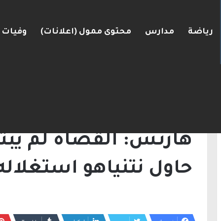
رياضة
مدارس
محتوى ممول (اعلانات)
وفيات
رعرة النقب
الرئيسية
/
أخبار
/
هآرتس: القضاة لم يبتلعوا ال
أخبار
هآرتس: القضاة لم يبتل
حاول نتنياهو استغلاله