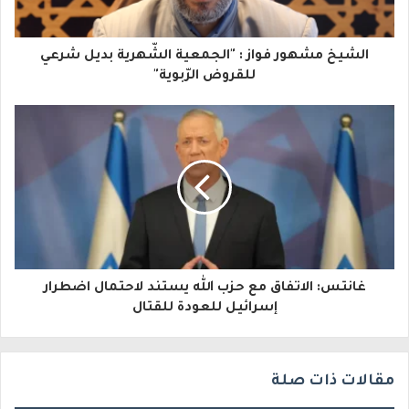
ك
ا
الشيخ مشهور فواز : "الجمعية الشّهرية بديل شرعي
ل
للقروض الرّبوية"
إ
ل
ك
ت
ر
و
غانتس: الاتفاق مع حزب الله يستند لاحتمال اضطرار
ن
إسرائيل للعودة للقتال
ي
مقالات ذات صلة