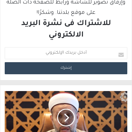
وإرفاق تصوير للشاشة ورابط للصفحة ذات الصلة
على موقع بلدتنا. وشكرًا!
للاشتراك فى نشرة البريد
الالكتروني
أ
د
خ
ل
ب
ر
ي
د