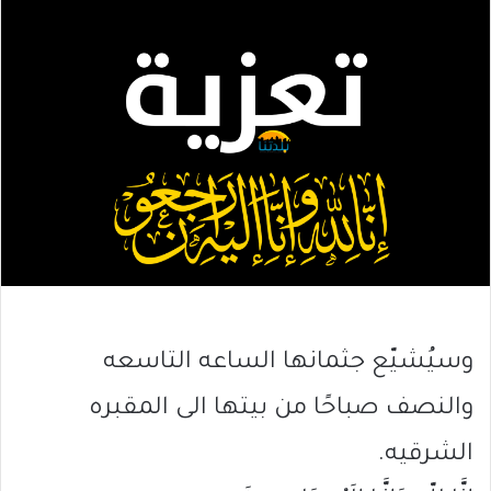
وسيُشيّع جثمانها الساعه التاسعه
والنصف صباحًا من بيتها الى المقبره
الشرقيه.