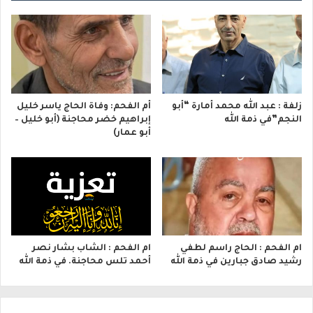
زلفة : عبد الله محمد أمارة “أبو
أم الفحم: وفاة الحاج ياسر خليل
النجم”في ذمة الله
إبراهيم خضر محاجنة (أبو خليل –
أبو عمار)
ام الفحم : الحاج راسم لطفي
ام الفحم : الشاب بشار نصر
رشيد صادق جبارين في ذمة الله
أحمد تلس محاجنة. في ذمة الله