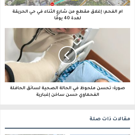
ا
ام الفحم: إغلاق مقطع من شارع الثناء في حي الحريقة
ل
لمدة 40 يومًا
إ
ل
ك
ت
ر
و
صورة: تحسن ملحوظ في الحالة الصحية لسائق الحافلة
ن
الفحماوي حسن ساخن إغبارية
ي
مقالات ذات صلة