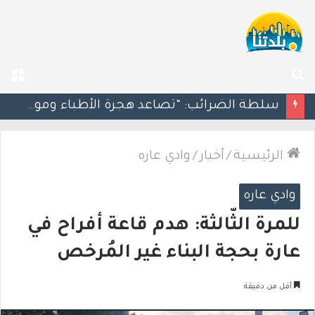
بحث
الق
عن
مسؤول إسرائيلي: الحكومة اللبنانية وافقت على وجود الجيش الإسرائيلي داخل أراضيها
الرئيسية
/
أخبار
/
وادي عاره
وادي عاره
للمرة الثّالثة: هدم قاعة أفراح في
عارة بحجة البناء غير المُرخص
أقل من دقيقة