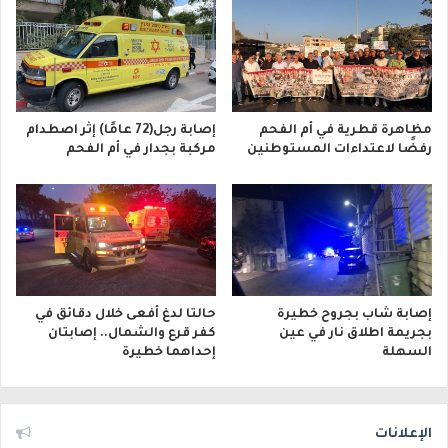
مظاهرة قطرية في أم الفحم
إصابة رجل(72 عامًا) إثر اصطدام
رفضًا لاعتداءات المستوطنين
مركبة بجدار في أم الفحم
إصابة شاب بجروح خطيرة
حالتا لدغ أفعى خلال دقائق في
بجريمة اطلاق نار في عين
كفر قرع والشمال.. إصابتان
السهلة
إحداهما خطيرة
الإعلانات