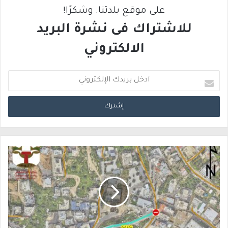
على موقع بلدتنا. وشكرًا!
للاشتراك فى نشرة البريد
الالكتروني
أ
د
خ
ل
ب
ر
ي
د
ك