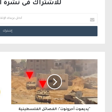
للاشتراك فى نشرة الب
أ
د
خ
ل
ب
ر
ي
د
ك
ا
ل
"يديعوت أحرونوت": الفصائل الفلسطينية