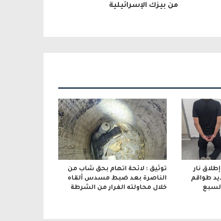
من بيزك الإسرائيلية
لاق نار
توثيق : لائحة اتهام بحق شاب من
يد طواقم
الناصرة بعد ضبط مسدس ألقاه
السبع
خلال محاولته الفرار من الشرطة