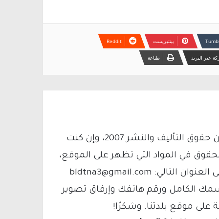
بينتيريست
ة عبر البريد
طباعة
يتم الاستخدام المواد وفقًا للمادة 27 أ من قانون حقوق التأليف والنشر 2007، وإن كنت
لحقوق في المواد التي تظهر على الموقع،
فيمكنك التواصل معنا عبر البريد الإلكتروني على العنوان التالي: bldtna3@gmail.com
سمك الكامل ورقم هاتفك وإرفاق تصوير
لى موقع بلدتنا. وشكرًا!