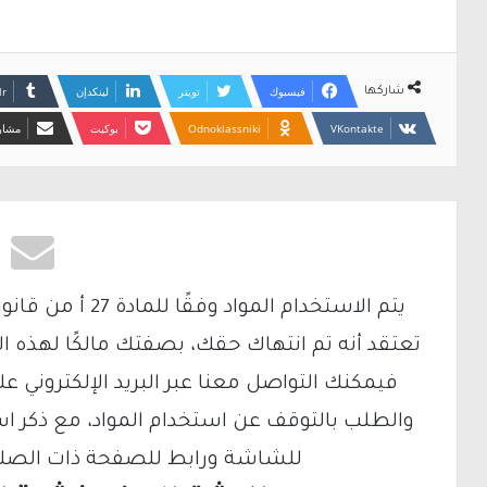
فيسبوك
تويتر
لينكدإن
شاركها
Odnoklassniki
بوكيت
مشارك
تعتقد أنه تم انتهاك حقك، بصفتك مالكًا لهذه ا
والطلب بالتوقف عن استخدام المواد، مع ذكر ا
للشاشة ورابط للصفحة ذات الصلة ع