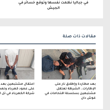
إ
في جباليا نظمت نفسها وتوقع خسائر في
الجيش
ل
ك
ت
ر
مقالات ذات صلة
و
ن
ي
بعد مطاردة وإطلاق نار على
اعتقال مشتبهين بعد إط
الإطارات.. الشرطة تعتقل
على عمود كهرباء وتهد
مشتبهين بسلسلة اقتحامات في
شركة الكهرباء في تل 
غوش دان