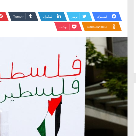
فيسبوك
تويتر
لينكدإن
Odnoklassniki
بوكيت