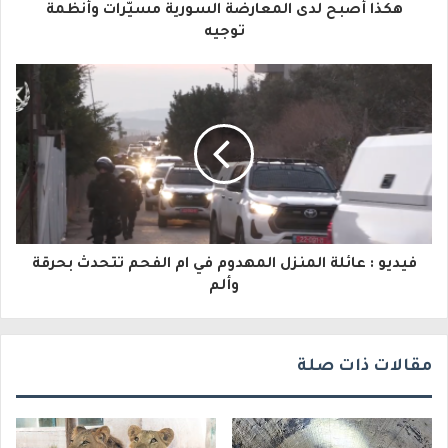
هكذا أصبح لدى المعارضة السورية مسيّرات وأنظمة
ل
توجيه
إ
ل
ك
ت
ر
و
فيديو : عائلة المنزل المهدوم في ام الفحم تتحدث بحرقة
ن
وألم
ي
مقالات ذات صلة