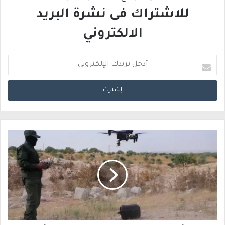
للاشتراك فى نشرة البريد
الالكتروني
أ
د
خ
ل
ب
ر
ي
د
ك
ا