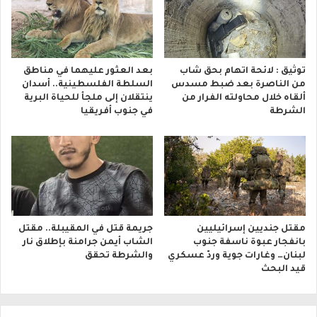
توثيق : لائحة اتهام بحق شاب
بعد العثور عليهما في مناطق
من الناصرة بعد ضبط مسدس
السلطة الفلسطينية.. أسدان
ألقاه خلال محاولته الفرار من
ينتقلان إلى ملجأ للحياة البرية
الشرطة
في جنوب أفريقيا
مقتل جنديين إسرائيليين
جريمة قتل في المقيبلة.. مقتل
بانفجار عبوة ناسفة جنوب
الشاب أيمن جرامنة بإطلاق نار
لبنان… وغارات جوية وردّ عسكري
والشرطة تحقق
قيد البحث