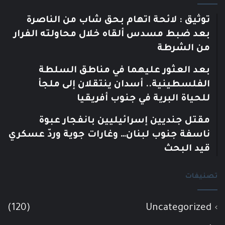
توثيق : لائحة اتهام بحق شاب من الناصرة
بعد ضبط مسدس ألقاه خلال محاولته الفرار
من الشرطة
بعد العثور عليهما في مناطق السلطة
الفلسطينية.. أسدان ينتقلان إلى ملجأ
للحياة البرية في جنوب أفريقيا
مقتل جنديين إسرائيليين بانفجار عبوة
ناسفة جنوب لبنان… وغارات جوية وردّ عسكري
قيد البحث
تصنيفات
(120)
Uncategorized