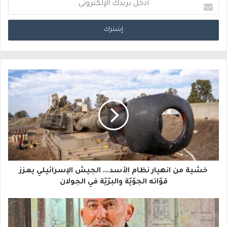
أ
د
خ
ل
ب
ر
ي
د
ك
ا
خشية من انهيار نظام الأسد... الجيش الإسرائيلي يعزز
ل
قوّاته الجوّيّة والبرّيّة في الجولان
إ
ل