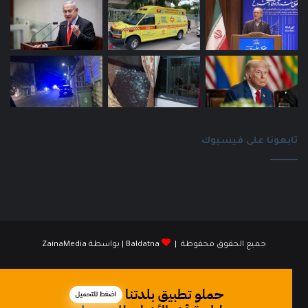
تابعونا على فيسبوك
جميع الحقوق محفوظة |
Baldatna
| بواسطة
ZainaMedia
فيسبوك
انستقرام