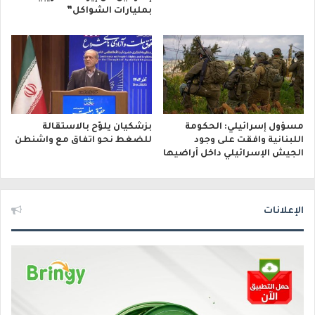
بمليارات الشواكل”
مسؤول إسرائيلي: الحكومة
بزشكيان يلوّح بالاستقالة
اللبنانية وافقت على وجود
للضغط نحو اتفاق مع واشنطن
الجيش الإسرائيلي داخل أراضيها
الإعلانات