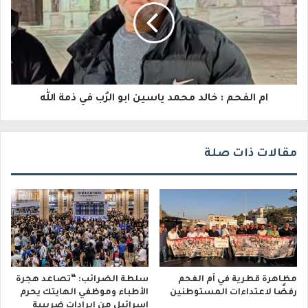
ك
ت
ر
و
ام الفحم : خالد محمد ياسين ابو الرُب في ذمة الله
ن
ي
مقالات ذات صلة
مظاهرة قطرية في أم الفحم
سلطة الضرائب: “تصاعد هجرة
رفضًا لاعتداءات المستوطنين
الأطباء وموظفي الهايتك يحرم
إسرائيل من إيرادات ضريبية