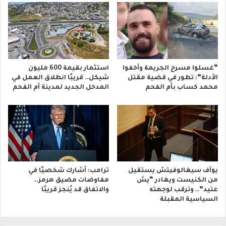
“غسلوا مسرح الجريمة وأخفوا
استثمار بقيمة 600 مليون
الأدلة”: تطور في قضية مقتل
شيكل.. قريبًا انطلاق العمل في
محمد كساب بأم الفحم
المدخل الجديد لمدينة أم الفحم
يوآف سيغالوفيتش يستقيل
ترامب: أشارك شخصيًا في
من الكنيست ويغادر “يش
مفاوضات مضيق هرمز..
عتيد”.. وترقب لوجهته
والاتفاق قد يُنجز قريبًا
السياسية المقبلة