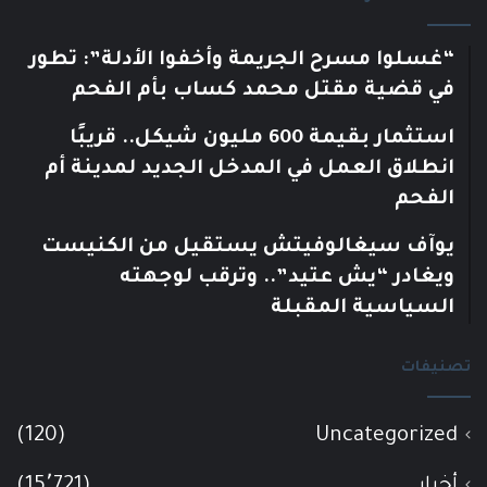
“غسلوا مسرح الجريمة وأخفوا الأدلة”: تطور
في قضية مقتل محمد كساب بأم الفحم
استثمار بقيمة 600 مليون شيكل.. قريبًا
انطلاق العمل في المدخل الجديد لمدينة أم
الفحم
يوآف سيغالوفيتش يستقيل من الكنيست
ويغادر “يش عتيد”.. وترقب لوجهته
السياسية المقبلة
تصنيفات
(120)
Uncategorized
أخبار
(15٬721)