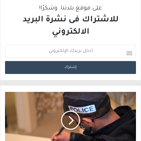
على موقع بلدتنا. وشكرًا!
للاشتراك فى نشرة البريد
الالكتروني
أ
د
خ
ل
ب
ر
ي
د
ك