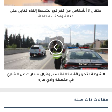
ا
اعتقال 3 أشخاص من كفر قرع بشبهة إلقاء قنابل على
ل
عيادة ومكتب محاماة
إ
ل
ك
ت
ر
و
الشرطة : تحرير 48 مخالفة سير وانزال سيارات عن الشارع
ن
في منطقة وادي عاره
ي
مقالات ذات صلة