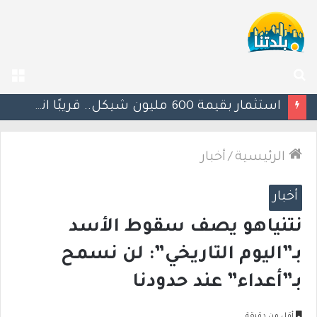
بحث
الق
عن
يوآف سيغالوفيتش يستقيل من الكنيست ويغادر “يش عتيد”.. وترقب لوجهته السياسية المقبلة
الرئيسية
/
أخبار
أخبار
نتنياهو يصف سقوط الأسد
بـ”اليوم التاريخي”: لن نسمح
بـ”أعداء” عند حدودنا
أقل من دقيقة