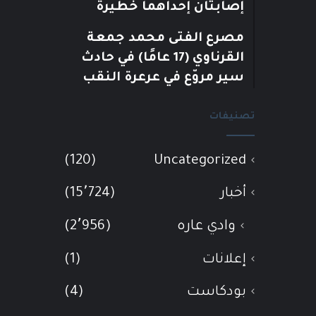
إصابتان إحداهما خطيرة
مصرع الفتى محمد جمعة
القرناوي (17 عامًا) في حادث
سير مروّع في عرعرة النقب
تصنيفات
(120)
Uncategorized
أخبار
(15٬724)
وادي عاره
(2٬956)
إعلانات
(1)
بودكاست
(4)