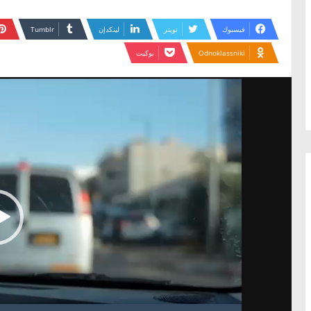
فيسبوك
تويتر
لينكدإن
Odnoklassniki
بوكيت
مشغل
الفيديو