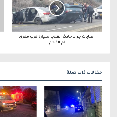
د
ك
ا
ل
اصابات جراء حادث انقلاب سيارة قرب مفرق
إ
ام الفحم
ل
ك
ت
مقالات ذات صلة
ر
و
ن
ي