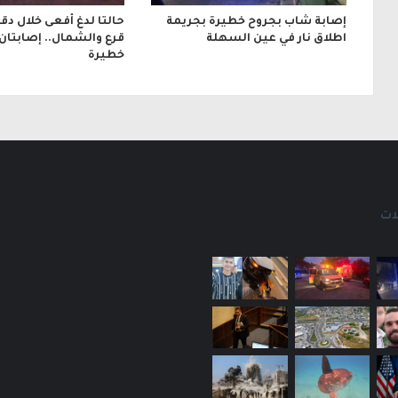
إصابة شاب بجروح خطيرة بجريمة
حالتا لدغ أفعى خلال دق
اطلاق نار في عين السهلة
قرع والشمال.. إصابتان
خطيرة
ات