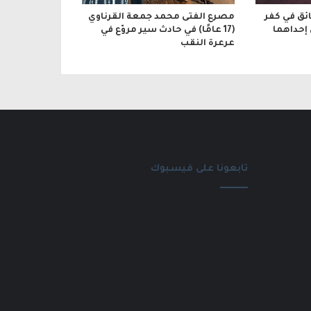
ائق في كفر
مصرع الفتى محمد جمعة القرناوي
 إحداهما
(17 عامًا) في حادث سير مروّع في
عرعرة النقب
تابعونا على فيسبوك