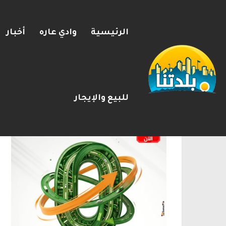
الرئيسية
وادي عاره
أخبار
مصرع الفتى محمد جمعة القرناوي (17 عامًا) في حادث سير مروّع في ع
2026-08-08
شريط الأخبار
الإعلانات
للبيع والإيجار