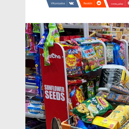
بينتيريست