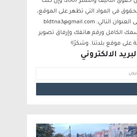
يتم الاستخدام المواد وفقًا للمادة 27 أ من قانون حقوق التأليف والنشر 2007، وإن كنت
لحقوق في المواد التي تظهر على الموقع،
فيمكنك التواصل معنا عبر البريد الإلكتروني على العنوان التالي: bldtna3@gmail.com
سمك الكامل ورقم هاتفك وإرفاق تصوير
لى موقع بلدتنا. وشكرًا!
ريد الالكتروني