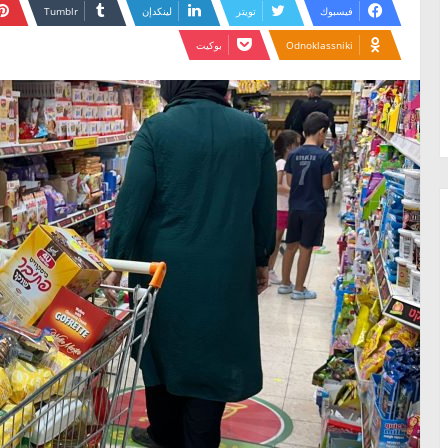
فيسبوك
تويتر
لينكدإن
Odnoklassniki
بوكيت