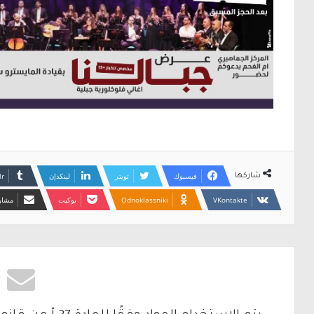
فيسبوك
تويتر
لينكدإن
شاركها
Odnoklassniki
بوكيت
مشارك