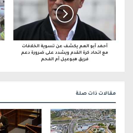
د
ك
ا
ل
أحمد أبو العم يكشف عن تسوية الخلافات
إ
مع اتحاد كرة القدم ويشدد على ضرورة دعم
فريق هبوعيل أم الفحم
ل
ك
ت
ر
مقالات ذات صلة
و
ن
ي